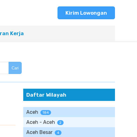
Kirim Lowongan
an Kerja
Cari
Daftar Wilayah
Aceh
184
Aceh - Aceh
2
Aceh Besar
4