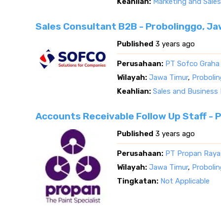
Keahlian:
Marketing and Sales
Sales Consultant B2B - Probolinggo, J
Published
3 years ago
Perusahaan:
PT Sofco Graha
Wilayah:
Jawa Timur
,
Proboli
Keahlian:
Sales and Business
Accounts Receivable Follow Up Staff - 
Published
3 years ago
Perusahaan:
PT Propan Raya
Wilayah:
Jawa Timur
,
Proboli
Tingkatan:
Not Applicable