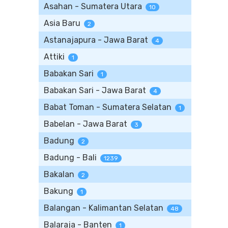
Asahan - Sumatera Utara
10
Asia Baru
2
Astanajapura - Jawa Barat
4
Attiki
1
Babakan Sari
1
Babakan Sari - Jawa Barat
4
Babat Toman - Sumatera Selatan
1
Babelan - Jawa Barat
3
Badung
2
Badung - Bali
1239
Bakalan
2
Bakung
1
Balangan - Kalimantan Selatan
48
Balaraja - Banten
1