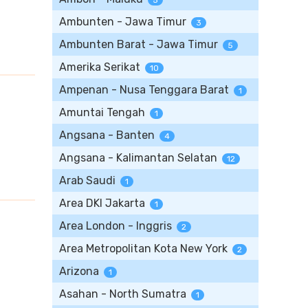
5
Ambunten - Jawa Timur
3
Ambunten Barat - Jawa Timur
5
Amerika Serikat
10
Ampenan - Nusa Tenggara Barat
1
Amuntai Tengah
1
Angsana - Banten
4
Angsana - Kalimantan Selatan
12
Arab Saudi
1
Area DKI Jakarta
1
Area London - Inggris
2
Area Metropolitan Kota New York
2
Arizona
1
Asahan - North Sumatra
1