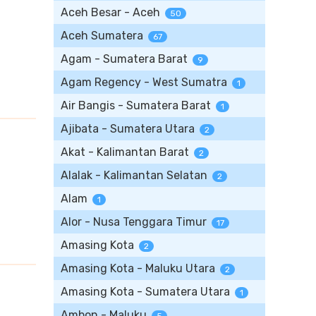
Aceh Besar - Aceh
50
Aceh Sumatera
67
Agam - Sumatera Barat
9
Agam Regency - West Sumatra
1
Air Bangis - Sumatera Barat
1
Ajibata - Sumatera Utara
2
Akat - Kalimantan Barat
2
Alalak - Kalimantan Selatan
2
Alam
1
Alor - Nusa Tenggara Timur
17
Amasing Kota
2
Amasing Kota - Maluku Utara
2
Amasing Kota - Sumatera Utara
1
Ambon - Maluku