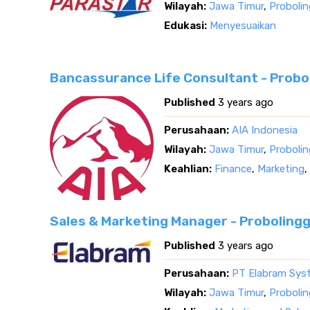
Wilayah:
Jawa Timur
,
Proboli
Edukasi:
Menyesuaikan
Bancassurance Life Consultant - Probo
Published
3 years ago
Perusahaan:
AIA Indonesia
Wilayah:
Jawa Timur
,
Proboli
Keahlian:
Finance
,
Marketing
,
Sales & Marketing Manager - Proboling
Published
3 years ago
Perusahaan:
PT Elabram Sys
Wilayah:
Jawa Timur
,
Proboli