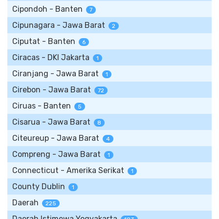
Cipondoh - Banten
7
Cipunagara - Jawa Barat
2
Ciputat - Banten
6
Ciracas - DKI Jakarta
1
Ciranjang - Jawa Barat
1
Cirebon - Jawa Barat
72
Ciruas - Banten
5
Cisarua - Jawa Barat
8
Citeureup - Jawa Barat
4
Compreng - Jawa Barat
1
Connecticut - Amerika Serikat
1
County Dublin
1
Daerah
225
Daerah Istimewa Yogyakarta