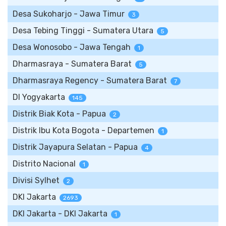
Desa Sukoharjo - Jawa Timur
3
Desa Tebing Tinggi - Sumatera Utara
5
Desa Wonosobo - Jawa Tengah
1
Dharmasraya - Sumatera Barat
5
Dharmasraya Regency - Sumatera Barat
7
DI Yogyakarta
145
Distrik Biak Kota - Papua
2
Distrik Ibu Kota Bogota - Departemen
1
Distrik Jayapura Selatan - Papua
4
Distrito Nacional
1
Divisi Sylhet
2
DKI Jakarta
2693
DKI Jakarta - DKI Jakarta
1