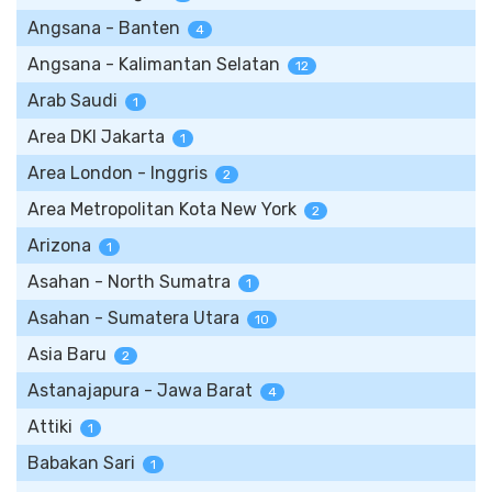
Angsana - Banten
4
Angsana - Kalimantan Selatan
12
Arab Saudi
1
Area DKI Jakarta
1
Area London - Inggris
2
Area Metropolitan Kota New York
2
Arizona
1
Asahan - North Sumatra
1
Asahan - Sumatera Utara
10
Asia Baru
2
Astanajapura - Jawa Barat
4
Attiki
1
Babakan Sari
1