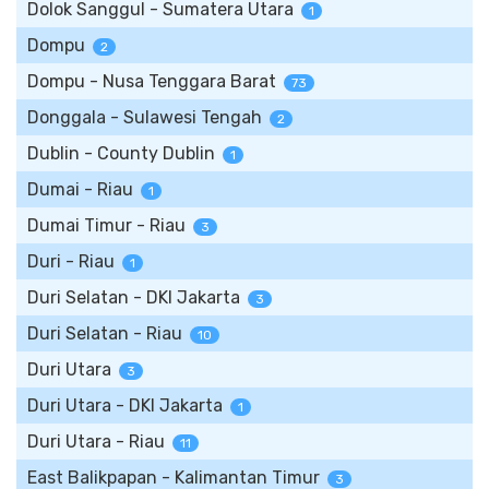
Dolok Sanggul - Sumatera Utara
1
Dompu
2
Dompu - Nusa Tenggara Barat
73
Donggala - Sulawesi Tengah
2
Dublin - County Dublin
1
Dumai - Riau
1
Dumai Timur - Riau
3
Duri - Riau
1
Duri Selatan - DKI Jakarta
3
Duri Selatan - Riau
10
Duri Utara
3
Duri Utara - DKI Jakarta
1
Duri Utara - Riau
11
East Balikpapan - Kalimantan Timur
3