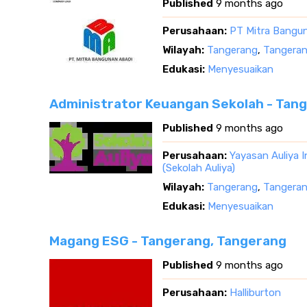
Published
9 months ago
Perusahaan:
PT Mitra Bangu
Wilayah:
Tangerang
,
Tangeran
Edukasi:
Menyesuaikan
Administrator Keuangan Sekolah - Tan
Published
9 months ago
Perusahaan:
Yayasan Auliya 
(Sekolah Auliya)
Wilayah:
Tangerang
,
Tangeran
Edukasi:
Menyesuaikan
Magang ESG - Tangerang, Tangerang
Published
9 months ago
Perusahaan:
Halliburton