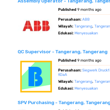
Assembly Operator - Tangerang, Tange
Published
9 months ago
Perusahaan:
ABB
Wilayah:
Tangerang
,
Tangeran
Edukasi:
Menyesuaikan
QC Supervisor - Tangerang, Tangerang
Published
9 months ago
Perusahaan:
Siegwerk Druckf
KGaA
Wilayah:
Tangerang
,
Tangeran
Edukasi:
Menyesuaikan
SPV Purchasing - Tangerang, Tangeran