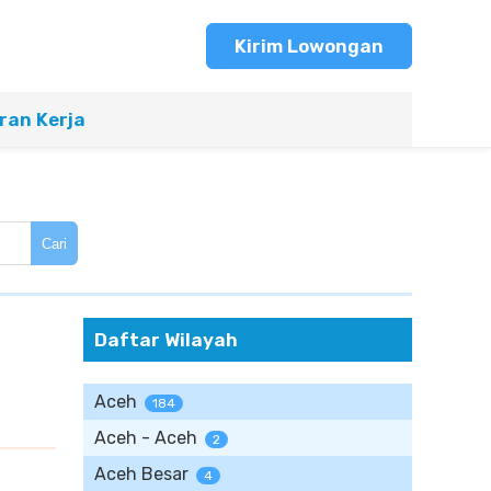
Kirim Lowongan
an Kerja
Cari
Daftar Wilayah
Aceh
184
Aceh - Aceh
2
Aceh Besar
4