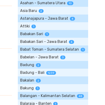
Asahan - Sumatera Utara
10
Asia Baru
2
Astanajapura - Jawa Barat
4
Attiki
1
Babakan Sari
1
Babakan Sari - Jawa Barat
4
Babat Toman - Sumatera Selatan
1
Babelan - Jawa Barat
3
Badung
2
Badung - Bali
1239
Bakalan
2
Bakung
1
Balangan - Kalimantan Selatan
48
Balaraja - Banten
1