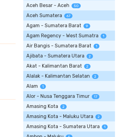
Aceh Besar - Aceh
50
Aceh Sumatera
67
Agam - Sumatera Barat
9
Agam Regency - West Sumatra
1
Air Bangis - Sumatera Barat
1
Ajibata - Sumatera Utara
2
Akat - Kalimantan Barat
2
Alalak - Kalimantan Selatan
2
Alam
1
Alor - Nusa Tenggara Timur
17
Amasing Kota
2
Amasing Kota - Maluku Utara
2
Amasing Kota - Sumatera Utara
1
Ambon - Maluku