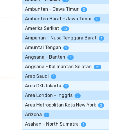
5
Ambunten - Jawa Timur
3
Ambunten Barat - Jawa Timur
5
Amerika Serikat
10
Ampenan - Nusa Tenggara Barat
1
Amuntai Tengah
1
Angsana - Banten
4
Angsana - Kalimantan Selatan
12
Arab Saudi
1
Area DKI Jakarta
1
Area London - Inggris
2
Area Metropolitan Kota New York
2
Arizona
1
Asahan - North Sumatra
1