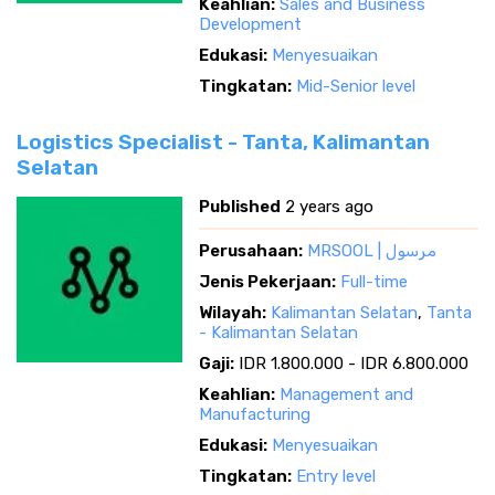
Keahlian:
Sales and Business
Development
Edukasi:
Menyesuaikan
Tingkatan:
Mid-Senior level
Logistics Specialist - Tanta, Kalimantan
Selatan
Published
2 years ago
Perusahaan:
MRSOOL | مرسول
Jenis Pekerjaan:
Full-time
Wilayah:
Kalimantan Selatan
,
Tanta
- Kalimantan Selatan
Gaji:
IDR 1.800.000 - IDR 6.800.000
Keahlian:
Management and
Manufacturing
Edukasi:
Menyesuaikan
Tingkatan:
Entry level