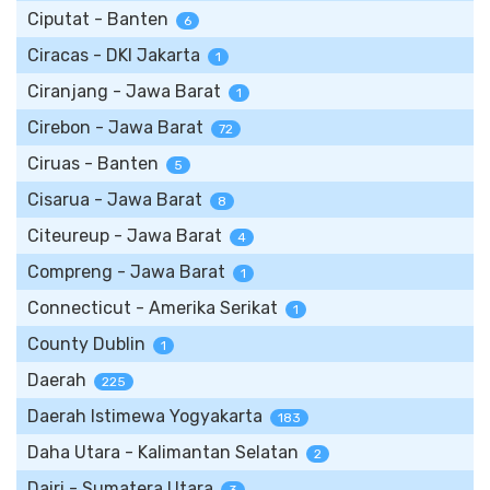
Ciputat - Banten
6
Ciracas - DKI Jakarta
1
Ciranjang - Jawa Barat
1
Cirebon - Jawa Barat
72
Ciruas - Banten
5
Cisarua - Jawa Barat
8
Citeureup - Jawa Barat
4
Compreng - Jawa Barat
1
Connecticut - Amerika Serikat
1
County Dublin
1
Daerah
225
Daerah Istimewa Yogyakarta
183
Daha Utara - Kalimantan Selatan
2
Dairi - Sumatera Utara