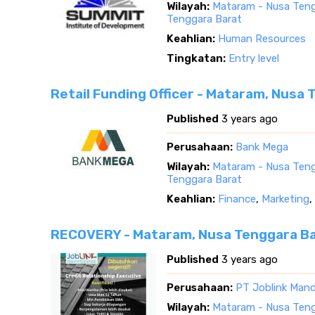
Wilayah:
Mataram - Nusa Teng
Tenggara Barat
Keahlian:
Human Resources
Tingkatan:
Entry level
Retail Funding Officer - Mataram, Nusa
Published
3 years ago
Perusahaan:
Bank Mega
Wilayah:
Mataram - Nusa Teng
Tenggara Barat
Keahlian:
Finance
,
Marketing
,
RECOVERY - Mataram, Nusa Tenggara B
Published
3 years ago
Perusahaan:
PT Joblink Mandi
Wilayah:
Mataram - Nusa Teng