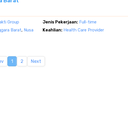
a Barat
akti Group
Jenis Pekerjaan:
Full-time
gara Barat
,
Nusa
Keahlian:
Health Care Provider
ev
1
2
Next