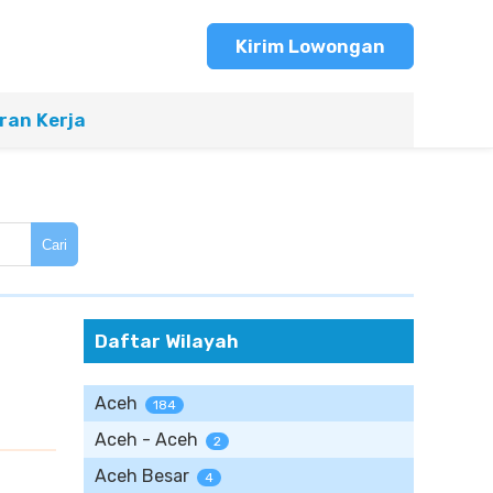
Kirim Lowongan
an Kerja
Cari
Daftar Wilayah
Aceh
184
Aceh - Aceh
2
Aceh Besar
4