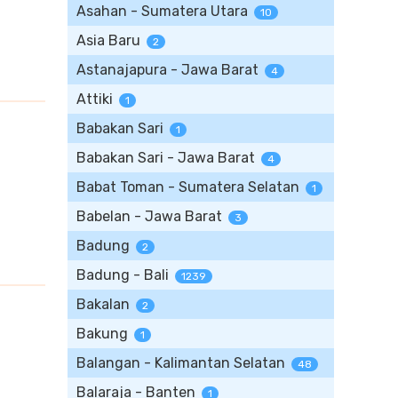
Asahan - Sumatera Utara
10
Asia Baru
2
Astanajapura - Jawa Barat
4
Attiki
1
Babakan Sari
1
Babakan Sari - Jawa Barat
4
Babat Toman - Sumatera Selatan
1
Babelan - Jawa Barat
3
Badung
2
Badung - Bali
1239
Bakalan
2
Bakung
1
Balangan - Kalimantan Selatan
48
Balaraja - Banten
1