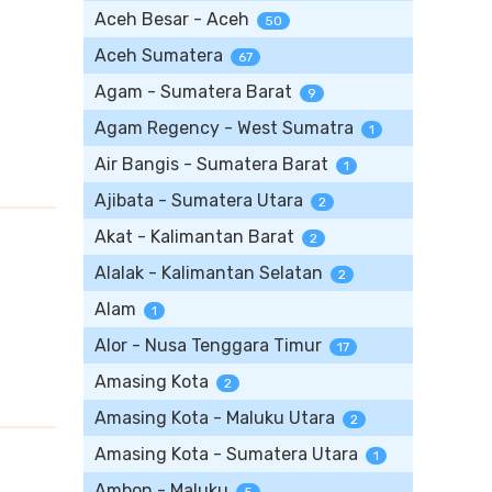
Aceh Besar - Aceh
50
Aceh Sumatera
67
Agam - Sumatera Barat
9
Agam Regency - West Sumatra
1
Air Bangis - Sumatera Barat
1
Ajibata - Sumatera Utara
2
Akat - Kalimantan Barat
2
Alalak - Kalimantan Selatan
2
Alam
1
Alor - Nusa Tenggara Timur
17
Amasing Kota
2
Amasing Kota - Maluku Utara
2
Amasing Kota - Sumatera Utara
1
Ambon - Maluku