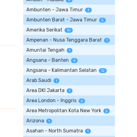
5
Ambunten - Jawa Timur
3
Ambunten Barat - Jawa Timur
5
Amerika Serikat
10
Ampenan - Nusa Tenggara Barat
1
Amuntai Tengah
1
Angsana - Banten
4
Angsana - Kalimantan Selatan
12
Arab Saudi
1
Area DKI Jakarta
1
Area London - Inggris
2
Area Metropolitan Kota New York
2
Arizona
1
Asahan - North Sumatra
1