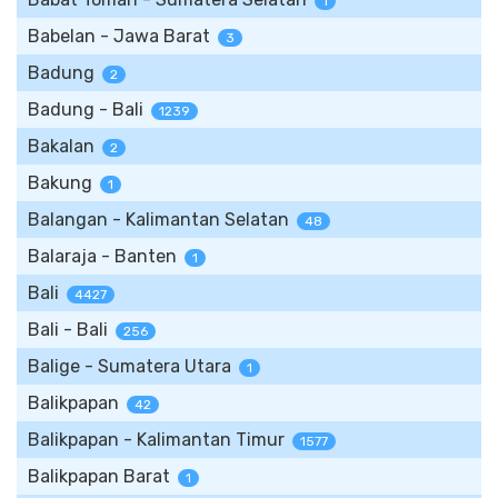
1
Babelan - Jawa Barat
3
Badung
2
Badung - Bali
1239
Bakalan
2
Bakung
1
Balangan - Kalimantan Selatan
48
Balaraja - Banten
1
Bali
4427
Bali - Bali
256
Balige - Sumatera Utara
1
Balikpapan
42
Balikpapan - Kalimantan Timur
1577
Balikpapan Barat
1