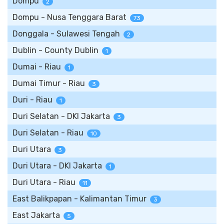
Dompu
2
Dompu - Nusa Tenggara Barat
73
Donggala - Sulawesi Tengah
2
Dublin - County Dublin
1
Dumai - Riau
1
Dumai Timur - Riau
3
Duri - Riau
1
Duri Selatan - DKI Jakarta
3
Duri Selatan - Riau
10
Duri Utara
3
Duri Utara - DKI Jakarta
1
Duri Utara - Riau
11
East Balikpapan - Kalimantan Timur
3
East Jakarta
5