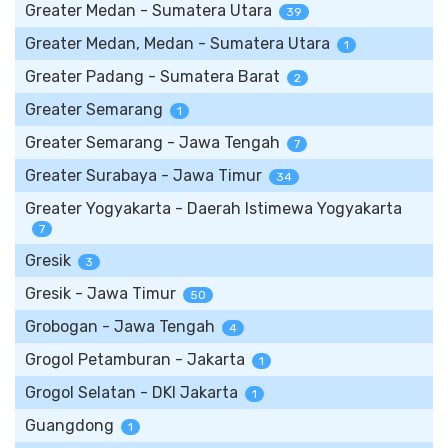
Greater Medan - Sumatera Utara
39
Greater Medan, Medan - Sumatera Utara
1
Greater Padang - Sumatera Barat
2
Greater Semarang
1
Greater Semarang - Jawa Tengah
7
Greater Surabaya - Jawa Timur
34
Greater Yogyakarta - Daerah Istimewa Yogyakarta
7
Gresik
3
Gresik - Jawa Timur
50
Grobogan - Jawa Tengah
4
Grogol Petamburan - Jakarta
1
Grogol Selatan - DKI Jakarta
1
Guangdong
1