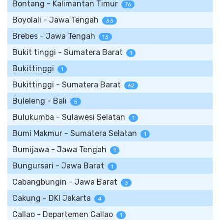
Bontang - Kalimantan Timur
76
Boyolali - Jawa Tengah
33
Brebes - Jawa Tengah
13
Bukit tinggi - Sumatera Barat
1
Bukittinggi
1
Bukittinggi - Sumatera Barat
62
Buleleng - Bali
5
Bulukumba - Sulawesi Selatan
1
Bumi Makmur - Sumatera Selatan
1
Bumijawa - Jawa Tengah
1
Bungursari - Jawa Barat
1
Cabangbungin - Jawa Barat
3
Cakung - DKI Jakarta
4
Callao - Departemen Callao
1