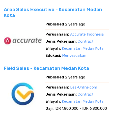
Area Sales Executive - Kecamatan Medan
Kota
Published
2 years ago
Perusahaan:
Accurate Indonesia
Jenis Pekerjaan:
Contract
Wilayah:
Kecamatan Medan Kota
Edukasi:
Menyesuaikan
Field Sales - Kecamatan Medan Kota
Published
2 years ago
Perusahaan:
Les-Online.com
Jenis Pekerjaan:
Contract
Wilayah:
Kecamatan Medan Kota
Gaji:
IDR 1.800.000 - IDR 6.800.000