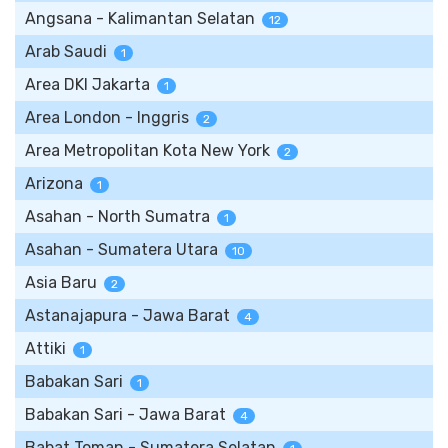
Angsana - Kalimantan Selatan
12
Arab Saudi
1
Area DKI Jakarta
1
Area London - Inggris
2
Area Metropolitan Kota New York
2
Arizona
1
Asahan - North Sumatra
1
Asahan - Sumatera Utara
10
Asia Baru
2
Astanajapura - Jawa Barat
4
Attiki
1
Babakan Sari
1
Babakan Sari - Jawa Barat
4
Babat Toman - Sumatera Selatan