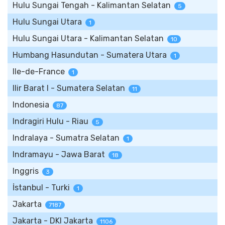
Hulu Sungai Tengah - Kalimantan Selatan
5
Hulu Sungai Utara
1
Hulu Sungai Utara - Kalimantan Selatan
10
Humbang Hasundutan - Sumatera Utara
1
Ile-de-France
1
Ilir Barat I - Sumatera Selatan
11
Indonesia
87
Indragiri Hulu - Riau
5
Indralaya - Sumatra Selatan
1
Indramayu - Jawa Barat
18
Inggris
3
İstanbul - Turki
1
Jakarta
7187
Jakarta - DKI Jakarta
1106