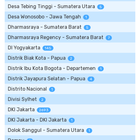
Desa Tebing Tinggi - Sumatera Utara
5
Desa Wonosobo - Jawa Tengah
1
Dharmasraya - Sumatera Barat
5
Dharmasraya Regency - Sumatera Barat
7
DI Yogyakarta
145
Distrik Biak Kota - Papua
2
Distrik Ibu Kota Bogota - Departemen
1
Distrik Jayapura Selatan - Papua
4
Distrito Nacional
1
Divisi Sylhet
2
DKI Jakarta
2693
DKI Jakarta - DKI Jakarta
1
Dolok Sanggul - Sumatera Utara
1