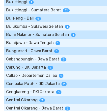
Bukittinggi
1
Bukittinggi - Sumatera Barat
62
Buleleng - Bali
5
Bulukumba - Sulawesi Selatan
1
Bumi Makmur - Sumatera Selatan
1
Bumijawa - Jawa Tengah
1
Bungursari - Jawa Barat
1
Cabangbungin - Jawa Barat
3
Cakung - DKI Jakarta
4
Callao - Departemen Callao
1
Cempaka Putih - DKI Jakarta
2
Cengkareng - DKI Jakarta
5
Central Cikarang
3
Central Cikarang - Jawa Barat
2