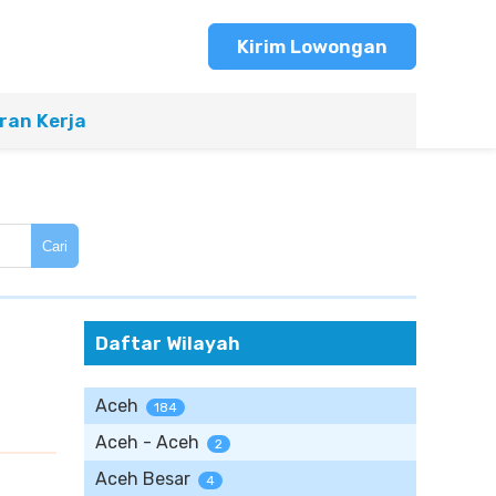
Kirim Lowongan
an Kerja
Cari
Daftar Wilayah
Aceh
184
Aceh - Aceh
2
Aceh Besar
4