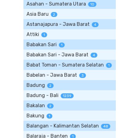
Asahan - Sumatera Utara
10
Asia Baru
2
Astanajapura - Jawa Barat
4
Attiki
1
Babakan Sari
1
Babakan Sari - Jawa Barat
4
Babat Toman - Sumatera Selatan
1
Babelan - Jawa Barat
3
Badung
2
Badung - Bali
1239
Bakalan
2
Bakung
1
Balangan - Kalimantan Selatan
48
Balaraja - Banten
1