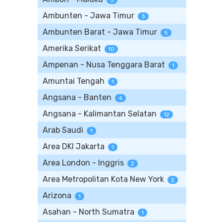
5
Ambunten - Jawa Timur
3
Ambunten Barat - Jawa Timur
5
Amerika Serikat
10
Ampenan - Nusa Tenggara Barat
1
Amuntai Tengah
1
Angsana - Banten
4
Angsana - Kalimantan Selatan
12
Arab Saudi
1
Area DKI Jakarta
1
Area London - Inggris
2
Area Metropolitan Kota New York
2
Arizona
1
Asahan - North Sumatra
1