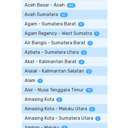
Aceh Besar - Aceh
50
Aceh Sumatera
67
Agam - Sumatera Barat
9
Agam Regency - West Sumatra
1
Air Bangis - Sumatera Barat
1
Ajibata - Sumatera Utara
2
Akat - Kalimantan Barat
2
Alalak - Kalimantan Selatan
2
Alam
1
Alor - Nusa Tenggara Timur
17
Amasing Kota
2
Amasing Kota - Maluku Utara
2
Amasing Kota - Sumatera Utara
1
Ambon - Maluku