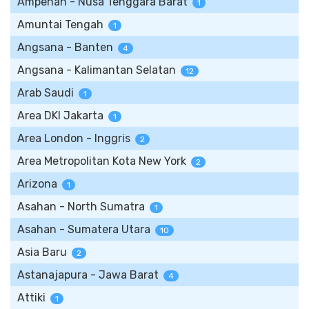
Ampenan - Nusa Tenggara Barat
1
Amuntai Tengah
1
Angsana - Banten
4
Angsana - Kalimantan Selatan
12
Arab Saudi
1
Area DKI Jakarta
1
Area London - Inggris
2
Area Metropolitan Kota New York
2
Arizona
1
Asahan - North Sumatra
1
Asahan - Sumatera Utara
10
Asia Baru
2
Astanajapura - Jawa Barat
4
Attiki
1