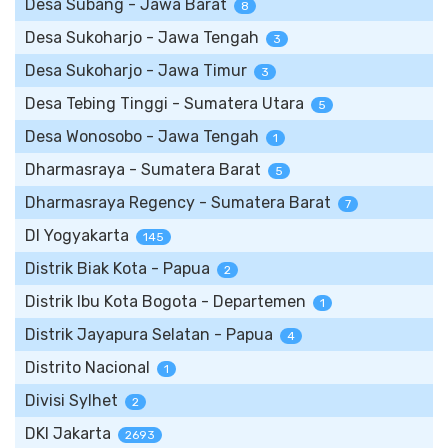
Desa Subang - Jawa Barat
8
Desa Sukoharjo - Jawa Tengah
3
Desa Sukoharjo - Jawa Timur
3
Desa Tebing Tinggi - Sumatera Utara
5
Desa Wonosobo - Jawa Tengah
1
Dharmasraya - Sumatera Barat
5
Dharmasraya Regency - Sumatera Barat
7
DI Yogyakarta
145
Distrik Biak Kota - Papua
2
Distrik Ibu Kota Bogota - Departemen
1
Distrik Jayapura Selatan - Papua
4
Distrito Nacional
1
Divisi Sylhet
2
DKI Jakarta
2693