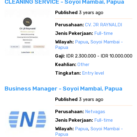
CLEANING SERVICE - Soyoi Mambai, Papua
Published
3 years ago
Perusahaan:
CV. JR RAYNALDI
Jenis Pekerjaan:
Full-time
Wilayah:
Papua
,
Soyoi Mambai -
Papua
Gaji:
IDR 2.300.000 - IDR 10.000.000
Keahlian:
Other
Tingkatan:
Entry level
Business Manager - Soyoi Mambai, Papua
Published
3 years ago
Perusahaan:
Netvagas
Jenis Pekerjaan:
Full-time
Wilayah:
Papua
,
Soyoi Mambai -
Papua