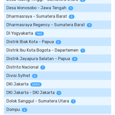
Desa Wonosobo - Jawa Tengah
1
Dharmasraya - Sumatera Barat
5
Dharmasraya Regency - Sumatera Barat
7
DI Yogyakarta
145
Distrik Biak Kota - Papua
2
Distrik Ibu Kota Bogota - Departemen
1
Distrik Jayapura Selatan - Papua
4
Distrito Nacional
1
Divisi Sylhet
2
DKI Jakarta
2693
DKI Jakarta - DKI Jakarta
1
Dolok Sanggul - Sumatera Utara
1
Dompu
2