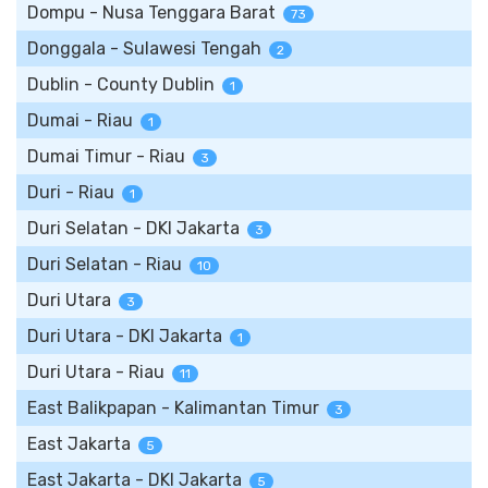
Dompu - Nusa Tenggara Barat
73
Donggala - Sulawesi Tengah
2
Dublin - County Dublin
1
Dumai - Riau
1
Dumai Timur - Riau
3
Duri - Riau
1
Duri Selatan - DKI Jakarta
3
Duri Selatan - Riau
10
Duri Utara
3
Duri Utara - DKI Jakarta
1
Duri Utara - Riau
11
East Balikpapan - Kalimantan Timur
3
East Jakarta
5
East Jakarta - DKI Jakarta
5