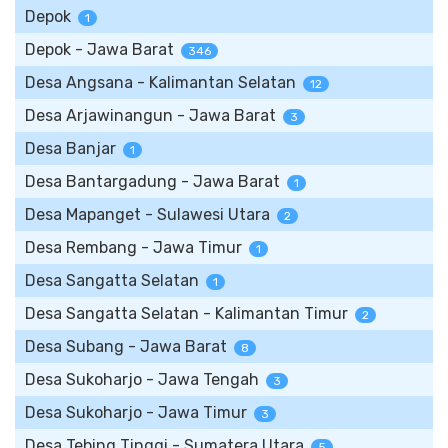
Depok
1
Depok - Jawa Barat
346
Desa Angsana - Kalimantan Selatan
12
Desa Arjawinangun - Jawa Barat
3
Desa Banjar
1
Desa Bantargadung - Jawa Barat
1
Desa Mapanget - Sulawesi Utara
2
Desa Rembang - Jawa Timur
1
Desa Sangatta Selatan
1
Desa Sangatta Selatan - Kalimantan Timur
2
Desa Subang - Jawa Barat
8
Desa Sukoharjo - Jawa Tengah
3
Desa Sukoharjo - Jawa Timur
3
Desa Tebing Tinggi - Sumatera Utara
5