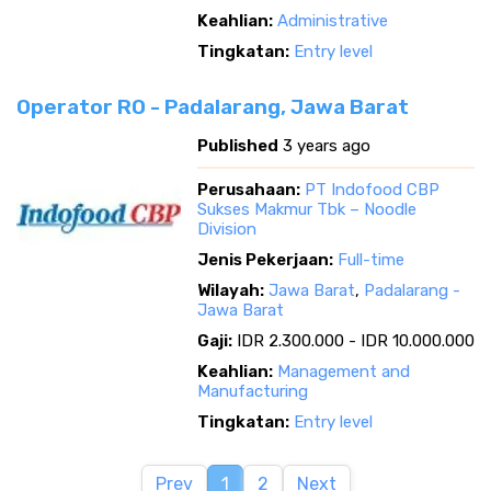
Keahlian:
Administrative
Tingkatan:
Entry level
Operator RO - Padalarang, Jawa Barat
Published
3 years ago
Perusahaan:
PT Indofood CBP
Sukses Makmur Tbk – Noodle
Division
Jenis Pekerjaan:
Full-time
Wilayah:
Jawa Barat
,
Padalarang -
Jawa Barat
Gaji:
IDR 2.300.000 - IDR 10.000.000
Keahlian:
Management and
Manufacturing
Tingkatan:
Entry level
Prev
1
2
Next