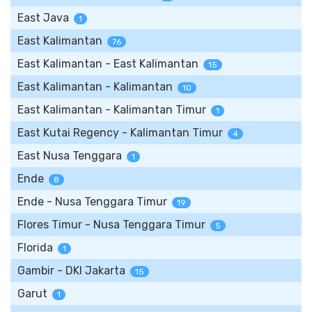
East Java
1
East Kalimantan
76
East Kalimantan - East Kalimantan
15
East Kalimantan - Kalimantan
10
East Kalimantan - Kalimantan Timur
1
East Kutai Regency - Kalimantan Timur
4
East Nusa Tenggara
1
Ende
8
Ende - Nusa Tenggara Timur
19
Flores Timur - Nusa Tenggara Timur
5
Florida
1
Gambir - DKI Jakarta
15
Garut
1