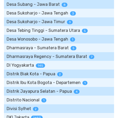
Desa Subang - Jawa Barat
8
Desa Sukoharjo - Jawa Tengah
3
Desa Sukoharjo - Jawa Timur
3
Desa Tebing Tinggi - Sumatera Utara
5
Desa Wonosobo - Jawa Tengah
1
Dharmasraya - Sumatera Barat
5
Dharmasraya Regency - Sumatera Barat
7
DI Yogyakarta
145
Distrik Biak Kota - Papua
2
Distrik Ibu Kota Bogota - Departemen
1
Distrik Jayapura Selatan - Papua
4
Distrito Nacional
1
Divisi Sylhet
2
DKI Jakarta
2693