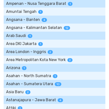
Ampenan - Nusa Tenggara Barat
1
Amuntai Tengah
1
Angsana - Banten
4
Angsana - Kalimantan Selatan
12
Arab Saudi
1
Area DKI Jakarta
1
Area London - Inggris
2
Area Metropolitan Kota New York
2
Arizona
1
Asahan - North Sumatra
1
Asahan - Sumatera Utara
10
Asia Baru
2
Astanajapura - Jawa Barat
4
Attiki
1