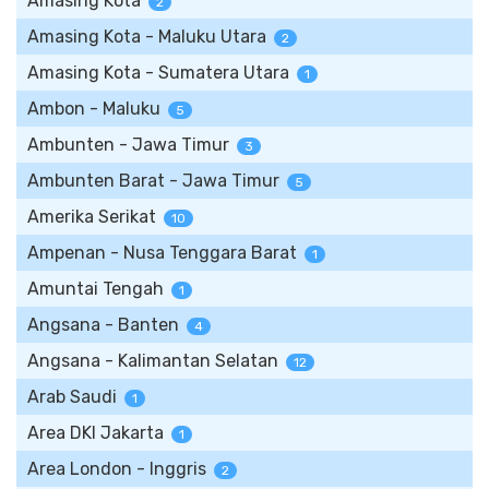
Amasing Kota
2
Amasing Kota - Maluku Utara
2
Amasing Kota - Sumatera Utara
1
Ambon - Maluku
5
Ambunten - Jawa Timur
3
Ambunten Barat - Jawa Timur
5
Amerika Serikat
10
Ampenan - Nusa Tenggara Barat
1
Amuntai Tengah
1
Angsana - Banten
4
Angsana - Kalimantan Selatan
12
Arab Saudi
1
Area DKI Jakarta
1
Area London - Inggris
2