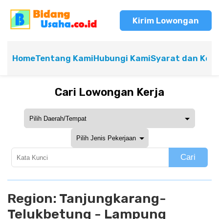
Kirim Lowongan
Home
Tentang Kami
Hubungi Kami
Syarat dan Ket
Cari Lowongan Kerja
Cari
Region:
Tanjungkarang-
Telukbetung - Lampung