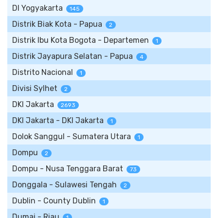
DI Yogyakarta
145
Distrik Biak Kota - Papua
2
Distrik Ibu Kota Bogota - Departemen
1
Distrik Jayapura Selatan - Papua
4
Distrito Nacional
1
Divisi Sylhet
2
DKI Jakarta
2693
DKI Jakarta - DKI Jakarta
1
Dolok Sanggul - Sumatera Utara
1
Dompu
2
Dompu - Nusa Tenggara Barat
73
Donggala - Sulawesi Tengah
2
Dublin - County Dublin
1
Dumai - Riau
1