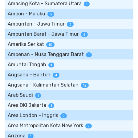
Amasing Kota - Sumatera Utara
1
Ambon - Maluku
5
Ambunten - Jawa Timur
3
Ambunten Barat - Jawa Timur
5
Amerika Serikat
10
Ampenan - Nusa Tenggara Barat
1
Amuntai Tengah
1
Angsana - Banten
4
Angsana - Kalimantan Selatan
12
Arab Saudi
1
Area DKI Jakarta
1
Area London - Inggris
2
Area Metropolitan Kota New York
2
Arizona
1