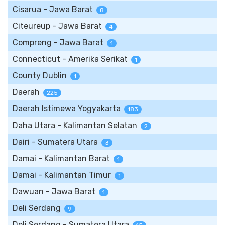
Cisarua - Jawa Barat
8
Citeureup - Jawa Barat
4
Compreng - Jawa Barat
1
Connecticut - Amerika Serikat
1
County Dublin
1
Daerah
225
Daerah Istimewa Yogyakarta
183
Daha Utara - Kalimantan Selatan
2
Dairi - Sumatera Utara
3
Damai - Kalimantan Barat
1
Damai - Kalimantan Timur
1
Dawuan - Jawa Barat
1
Deli Serdang
9
Deli Serdang - Sumatera Utara