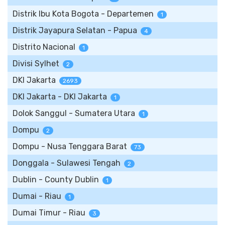
Distrik Ibu Kota Bogota - Departemen
1
Distrik Jayapura Selatan - Papua
4
Distrito Nacional
1
Divisi Sylhet
2
DKI Jakarta
2693
DKI Jakarta - DKI Jakarta
1
Dolok Sanggul - Sumatera Utara
1
Dompu
2
Dompu - Nusa Tenggara Barat
73
Donggala - Sulawesi Tengah
2
Dublin - County Dublin
1
Dumai - Riau
1
Dumai Timur - Riau
3