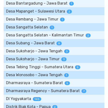
Desa Bantargadung - Jawa Barat
1
Desa Mapanget - Sulawesi Utara
2
Desa Rembang - Jawa Timur
1
Desa Sangatta Selatan
1
Desa Sangatta Selatan - Kalimantan Timur
2
Desa Subang - Jawa Barat
8
Desa Sukoharjo - Jawa Tengah
3
Desa Sukoharjo - Jawa Timur
3
Desa Tebing Tinggi - Sumatera Utara
5
Desa Wonosobo - Jawa Tengah
1
Dharmasraya - Sumatera Barat
5
Dharmasraya Regency - Sumatera Barat
7
DI Yogyakarta
145
Distrik Biak Kota - Papua
2