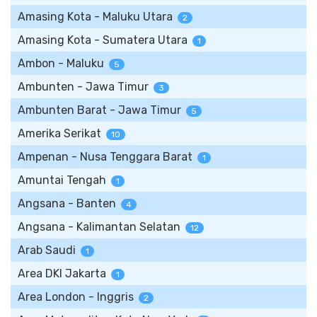
Amasing Kota - Maluku Utara
2
Amasing Kota - Sumatera Utara
1
Ambon - Maluku
5
Ambunten - Jawa Timur
3
Ambunten Barat - Jawa Timur
5
Amerika Serikat
10
Ampenan - Nusa Tenggara Barat
1
Amuntai Tengah
1
Angsana - Banten
4
Angsana - Kalimantan Selatan
12
Arab Saudi
1
Area DKI Jakarta
1
Area London - Inggris
2