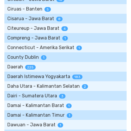
Ciruas - Banten
5
Cisarua - Jawa Barat
8
Citeureup - Jawa Barat
4
Compreng - Jawa Barat
1
Connecticut - Amerika Serikat
1
County Dublin
1
Daerah
225
Daerah Istimewa Yogyakarta
183
Daha Utara - Kalimantan Selatan
2
Dairi - Sumatera Utara
3
Damai - Kalimantan Barat
1
Damai - Kalimantan Timur
1
Dawuan - Jawa Barat
1