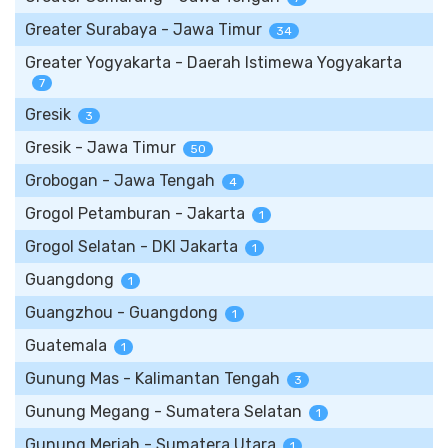
Greater Surabaya - Jawa Timur
34
Greater Yogyakarta - Daerah Istimewa Yogyakarta
7
Gresik
3
Gresik - Jawa Timur
50
Grobogan - Jawa Tengah
4
Grogol Petamburan - Jakarta
1
Grogol Selatan - DKI Jakarta
1
Guangdong
1
Guangzhou - Guangdong
1
Guatemala
1
Gunung Mas - Kalimantan Tengah
3
Gunung Megang - Sumatera Selatan
1
Gunung Meriah - Sumatera Utara
1