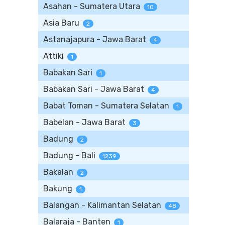
Asahan - Sumatera Utara
10
Asia Baru
2
Astanajapura - Jawa Barat
4
Attiki
1
Babakan Sari
1
Babakan Sari - Jawa Barat
4
Babat Toman - Sumatera Selatan
1
Babelan - Jawa Barat
3
Badung
2
Badung - Bali
1239
Bakalan
2
Bakung
1
Balangan - Kalimantan Selatan
48
Balaraja - Banten
1