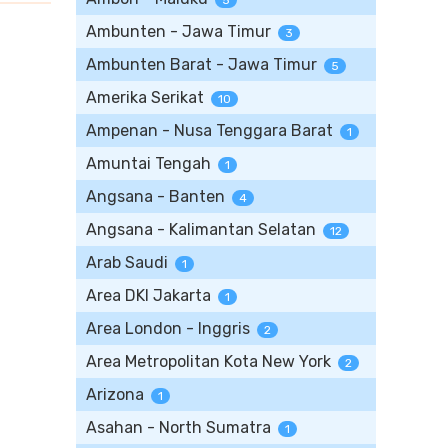
5
Ambunten - Jawa Timur
3
Ambunten Barat - Jawa Timur
5
Amerika Serikat
10
Ampenan - Nusa Tenggara Barat
1
Amuntai Tengah
1
Angsana - Banten
4
Angsana - Kalimantan Selatan
12
Arab Saudi
1
Area DKI Jakarta
1
Area London - Inggris
2
Area Metropolitan Kota New York
2
Arizona
1
Asahan - North Sumatra
1