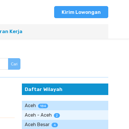
Kirim Lowongan
an Kerja
Cari
Daftar Wilayah
Aceh
184
Aceh - Aceh
2
Aceh Besar
4