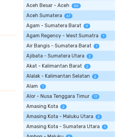
Aceh Besar - Aceh
50
Aceh Sumatera
67
Agam - Sumatera Barat
9
Agam Regency - West Sumatra
1
Air Bangis - Sumatera Barat
1
Ajibata - Sumatera Utara
2
Akat - Kalimantan Barat
2
Alalak - Kalimantan Selatan
2
Alam
1
Alor - Nusa Tenggara Timur
17
Amasing Kota
2
Amasing Kota - Maluku Utara
2
Amasing Kota - Sumatera Utara
1
Ambon - Maluku