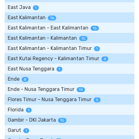
East Java
1
East Kalimantan
76
East Kalimantan - East Kalimantan
15
East Kalimantan - Kalimantan
10
East Kalimantan - Kalimantan Timur
1
East Kutai Regency - Kalimantan Timur
4
East Nusa Tenggara
1
Ende
8
Ende - Nusa Tenggara Timur
19
Flores Timur - Nusa Tenggara Timur
5
Florida
1
Gambir - DKI Jakarta
15
Garut
1