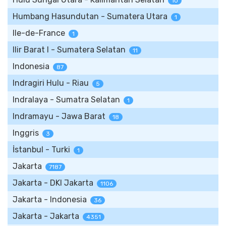
10
Humbang Hasundutan - Sumatera Utara
1
Ile-de-France
1
Ilir Barat I - Sumatera Selatan
11
Indonesia
87
Indragiri Hulu - Riau
5
Indralaya - Sumatra Selatan
1
Indramayu - Jawa Barat
18
Inggris
3
İstanbul - Turki
1
Jakarta
7187
Jakarta - DKI Jakarta
1106
Jakarta - Indonesia
36
Jakarta - Jakarta
4351