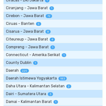
Ciracas - DKI Jakarta
1
Ciranjang - Jawa Barat
1
Cirebon - Jawa Barat
72
Ciruas - Banten
5
Cisarua - Jawa Barat
8
Citeureup - Jawa Barat
4
Compreng - Jawa Barat
1
Connecticut - Amerika Serikat
1
County Dublin
1
Daerah
225
Daerah Istimewa Yogyakarta
183
Daha Utara - Kalimantan Selatan
2
Dairi - Sumatera Utara
3
Damai - Kalimantan Barat
1