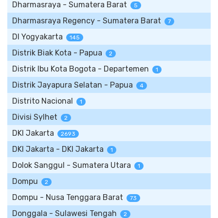
Dharmasraya - Sumatera Barat
5
Dharmasraya Regency - Sumatera Barat
7
DI Yogyakarta
145
Distrik Biak Kota - Papua
2
Distrik Ibu Kota Bogota - Departemen
1
Distrik Jayapura Selatan - Papua
4
Distrito Nacional
1
Divisi Sylhet
2
DKI Jakarta
2693
DKI Jakarta - DKI Jakarta
1
Dolok Sanggul - Sumatera Utara
1
Dompu
2
Dompu - Nusa Tenggara Barat
73
Donggala - Sulawesi Tengah
2