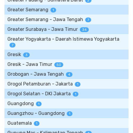
2
Greater Semarang
1
Greater Semarang - Jawa Tengah
7
Greater Surabaya - Jawa Timur
34
Greater Yogyakarta - Daerah Istimewa Yogyakarta
7
Gresik
3
Gresik - Jawa Timur
50
Grobogan - Jawa Tengah
4
Grogol Petamburan - Jakarta
1
Grogol Selatan - DKI Jakarta
1
Guangdong
1
Guangzhou - Guangdong
1
Guatemala
1
Gunung Mas - Kalimantan Tengah