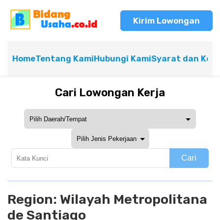
Kirim Lowongan
Home
Tentang Kami
Hubungi Kami
Syarat dan Ket
Cari Lowongan Kerja
Cari
Region:
Wilayah Metropolitana
de Santiago