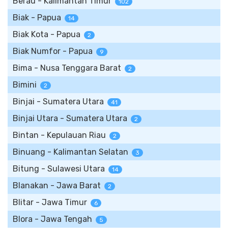
Berau - Kalimantan Timur
102
Biak - Papua
14
Biak Kota - Papua
2
Biak Numfor - Papua
9
Bima - Nusa Tenggara Barat
2
Bimini
2
Binjai - Sumatera Utara
41
Binjai Utara - Sumatera Utara
2
Bintan - Kepulauan Riau
2
Binuang - Kalimantan Selatan
3
Bitung - Sulawesi Utara
14
Blanakan - Jawa Barat
2
Blitar - Jawa Timur
6
Blora - Jawa Tengah
5