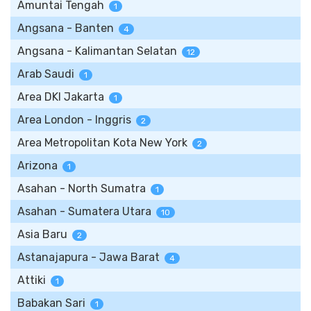
Amuntai Tengah
1
Angsana - Banten
4
Angsana - Kalimantan Selatan
12
Arab Saudi
1
Area DKI Jakarta
1
Area London - Inggris
2
Area Metropolitan Kota New York
2
Arizona
1
Asahan - North Sumatra
1
Asahan - Sumatera Utara
10
Asia Baru
2
Astanajapura - Jawa Barat
4
Attiki
1
Babakan Sari
1