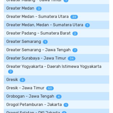
1
Greater Medan
3
Greater Medan - Sumatera Utara
39
Greater Medan, Medan - Sumatera Utara
1
Greater Padang - Sumatera Barat
2
Greater Semarang
1
Greater Semarang - Jawa Tengah
7
Greater Surabaya - Jawa Timur
34
Greater Yogyakarta - Daerah Istimewa Yogyakarta
7
Gresik
3
Gresik - Jawa Timur
50
Grobogan - Jawa Tengah
4
Grogol Petamburan - Jakarta
1
Grogol Selatan - DKI Jakarta