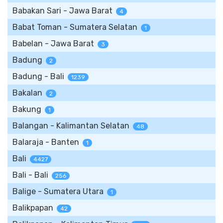
Babakan Sari - Jawa Barat
4
Babat Toman - Sumatera Selatan
1
Babelan - Jawa Barat
3
Badung
2
Badung - Bali
1239
Bakalan
2
Bakung
1
Balangan - Kalimantan Selatan
48
Balaraja - Banten
1
Bali
4427
Bali - Bali
256
Balige - Sumatera Utara
1
Balikpapan
42