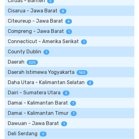
Ciruas - Banten
5
Cisarua - Jawa Barat
8
Citeureup - Jawa Barat
4
Compreng - Jawa Barat
1
Connecticut - Amerika Serikat
1
County Dublin
1
Daerah
225
Daerah Istimewa Yogyakarta
183
Daha Utara - Kalimantan Selatan
2
Dairi - Sumatera Utara
3
Damai - Kalimantan Barat
1
Damai - Kalimantan Timur
1
Dawuan - Jawa Barat
1
Deli Serdang
9