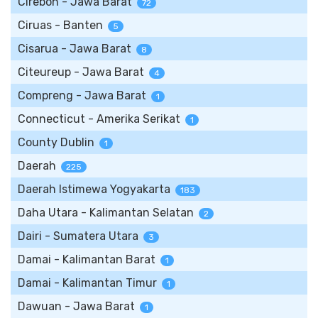
Cirebon - Jawa Barat
72
Ciruas - Banten
5
Cisarua - Jawa Barat
8
Citeureup - Jawa Barat
4
Compreng - Jawa Barat
1
Connecticut - Amerika Serikat
1
County Dublin
1
Daerah
225
Daerah Istimewa Yogyakarta
183
Daha Utara - Kalimantan Selatan
2
Dairi - Sumatera Utara
3
Damai - Kalimantan Barat
1
Damai - Kalimantan Timur
1
Dawuan - Jawa Barat
1