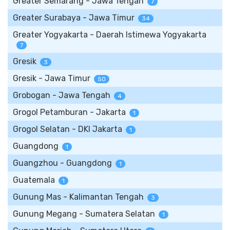
Greater Semarang - Jawa Tengah
7
Greater Surabaya - Jawa Timur
34
Greater Yogyakarta - Daerah Istimewa Yogyakarta
7
Gresik
3
Gresik - Jawa Timur
50
Grobogan - Jawa Tengah
4
Grogol Petamburan - Jakarta
1
Grogol Selatan - DKI Jakarta
1
Guangdong
1
Guangzhou - Guangdong
1
Guatemala
1
Gunung Mas - Kalimantan Tengah
3
Gunung Megang - Sumatera Selatan
1