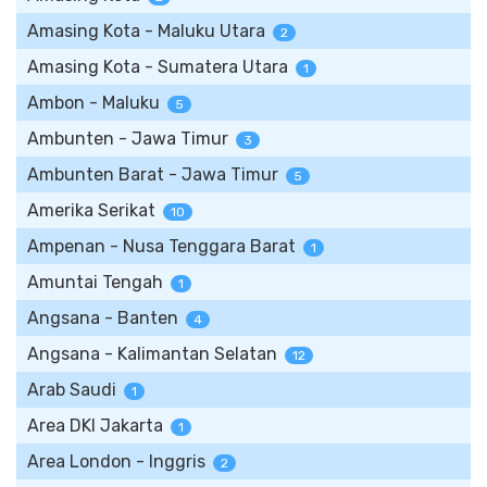
Amasing Kota - Maluku Utara
2
Amasing Kota - Sumatera Utara
1
Ambon - Maluku
5
Ambunten - Jawa Timur
3
Ambunten Barat - Jawa Timur
5
Amerika Serikat
10
Ampenan - Nusa Tenggara Barat
1
Amuntai Tengah
1
Angsana - Banten
4
Angsana - Kalimantan Selatan
12
Arab Saudi
1
Area DKI Jakarta
1
Area London - Inggris
2