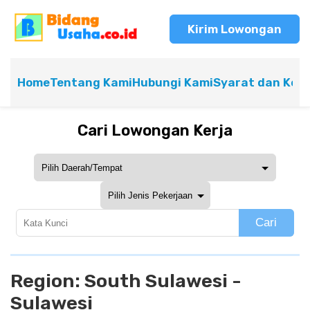
Kirim Lowongan
Home
Tentang Kami
Hubungi Kami
Syarat dan Ket
Cari Lowongan Kerja
Cari
Region:
South Sulawesi -
Sulawesi