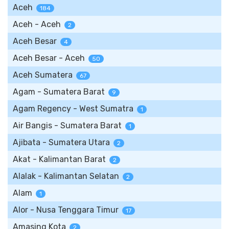
Aceh
184
Aceh - Aceh
2
Aceh Besar
4
Aceh Besar - Aceh
50
Aceh Sumatera
67
Agam - Sumatera Barat
9
Agam Regency - West Sumatra
1
Air Bangis - Sumatera Barat
1
Ajibata - Sumatera Utara
2
Akat - Kalimantan Barat
2
Alalak - Kalimantan Selatan
2
Alam
1
Alor - Nusa Tenggara Timur
17
Amasing Kota
2