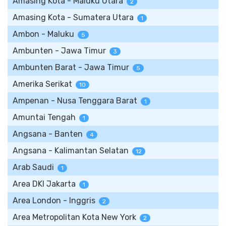
Amasing Kota - Maluku Utara
2
Amasing Kota - Sumatera Utara
1
Ambon - Maluku
5
Ambunten - Jawa Timur
3
Ambunten Barat - Jawa Timur
5
Amerika Serikat
10
Ampenan - Nusa Tenggara Barat
1
Amuntai Tengah
1
Angsana - Banten
4
Angsana - Kalimantan Selatan
12
Arab Saudi
1
Area DKI Jakarta
1
Area London - Inggris
2
Area Metropolitan Kota New York
2