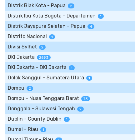
Distrik Biak Kota - Papua
2
Distrik Ibu Kota Bogota - Departemen
1
Distrik Jayapura Selatan - Papua
4
Distrito Nacional
1
Divisi Sylhet
2
DKI Jakarta
2693
DKI Jakarta - DKI Jakarta
1
Dolok Sanggul - Sumatera Utara
1
Dompu
2
Dompu - Nusa Tenggara Barat
73
Donggala - Sulawesi Tengah
2
Dublin - County Dublin
1
Dumai - Riau
1
Dumai Timur - Riau