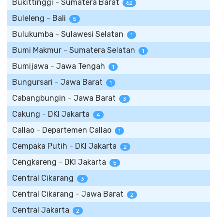
Bukittinggi - Sumatera Barat
62
Buleleng - Bali
5
Bulukumba - Sulawesi Selatan
1
Bumi Makmur - Sumatera Selatan
1
Bumijawa - Jawa Tengah
1
Bungursari - Jawa Barat
1
Cabangbungin - Jawa Barat
3
Cakung - DKI Jakarta
4
Callao - Departemen Callao
1
Cempaka Putih - DKI Jakarta
2
Cengkareng - DKI Jakarta
5
Central Cikarang
3
Central Cikarang - Jawa Barat
2
Central Jakarta
2