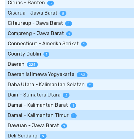
Ciruas - Banten
5
Cisarua - Jawa Barat
8
Citeureup - Jawa Barat
4
Compreng - Jawa Barat
1
Connecticut - Amerika Serikat
1
County Dublin
1
Daerah
225
Daerah Istimewa Yogyakarta
183
Daha Utara - Kalimantan Selatan
2
Dairi - Sumatera Utara
3
Damai - Kalimantan Barat
1
Damai - Kalimantan Timur
1
Dawuan - Jawa Barat
1
Deli Serdang
9