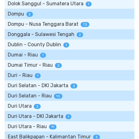
Dolok Sanggul - Sumatera Utara
1
Dompu
2
Dompu - Nusa Tenggara Barat
73
Donggala - Sulawesi Tengah
2
Dublin - County Dublin
1
Dumai - Riau
1
Dumai Timur - Riau
3
Duri - Riau
1
Duri Selatan - DKI Jakarta
3
Duri Selatan - Riau
10
Duri Utara
3
Duri Utara - DKI Jakarta
1
Duri Utara - Riau
11
East Balikpapan - Kalimantan Timur
3