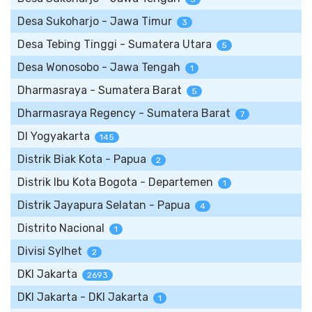
Desa Sukoharjo - Jawa Timur
3
Desa Tebing Tinggi - Sumatera Utara
5
Desa Wonosobo - Jawa Tengah
1
Dharmasraya - Sumatera Barat
5
Dharmasraya Regency - Sumatera Barat
7
DI Yogyakarta
145
Distrik Biak Kota - Papua
2
Distrik Ibu Kota Bogota - Departemen
1
Distrik Jayapura Selatan - Papua
4
Distrito Nacional
1
Divisi Sylhet
2
DKI Jakarta
2693
DKI Jakarta - DKI Jakarta
1