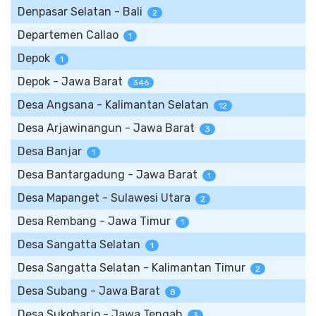
Denpasar Selatan - Bali
2
Departemen Callao
1
Depok
1
Depok - Jawa Barat
346
Desa Angsana - Kalimantan Selatan
12
Desa Arjawinangun - Jawa Barat
3
Desa Banjar
1
Desa Bantargadung - Jawa Barat
1
Desa Mapanget - Sulawesi Utara
2
Desa Rembang - Jawa Timur
1
Desa Sangatta Selatan
1
Desa Sangatta Selatan - Kalimantan Timur
2
Desa Subang - Jawa Barat
8
Desa Sukoharjo - Jawa Tengah
3