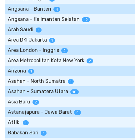
Angsana - Banten
4
Angsana - Kalimantan Selatan
12
Arab Saudi
1
Area DKI Jakarta
1
Area London - Inggris
2
Area Metropolitan Kota New York
2
Arizona
1
Asahan - North Sumatra
1
Asahan - Sumatera Utara
10
Asia Baru
2
Astanajapura - Jawa Barat
4
Attiki
1
Babakan Sari
1