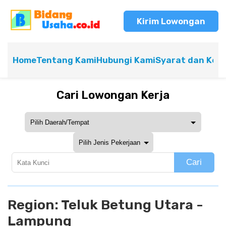
Kirim Lowongan
Home
Tentang Kami
Hubungi Kami
Syarat dan Ket
Cari Lowongan Kerja
Cari
Region:
Teluk Betung Utara -
Lampung