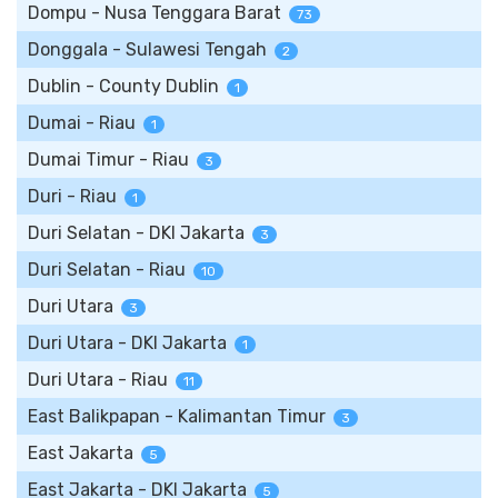
Dompu - Nusa Tenggara Barat
73
Donggala - Sulawesi Tengah
2
Dublin - County Dublin
1
Dumai - Riau
1
Dumai Timur - Riau
3
Duri - Riau
1
Duri Selatan - DKI Jakarta
3
Duri Selatan - Riau
10
Duri Utara
3
Duri Utara - DKI Jakarta
1
Duri Utara - Riau
11
East Balikpapan - Kalimantan Timur
3
East Jakarta
5
East Jakarta - DKI Jakarta
5