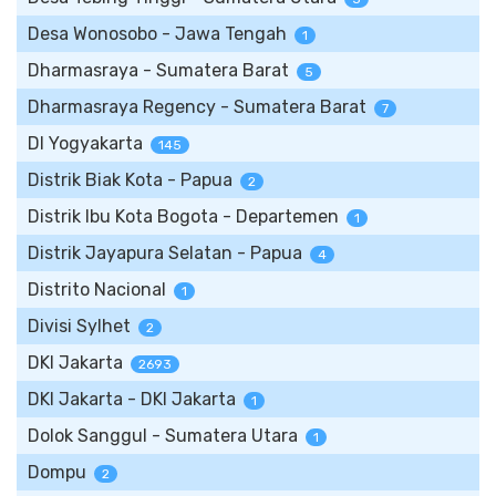
Desa Wonosobo - Jawa Tengah
1
Dharmasraya - Sumatera Barat
5
Dharmasraya Regency - Sumatera Barat
7
DI Yogyakarta
145
Distrik Biak Kota - Papua
2
Distrik Ibu Kota Bogota - Departemen
1
Distrik Jayapura Selatan - Papua
4
Distrito Nacional
1
Divisi Sylhet
2
DKI Jakarta
2693
DKI Jakarta - DKI Jakarta
1
Dolok Sanggul - Sumatera Utara
1
Dompu
2