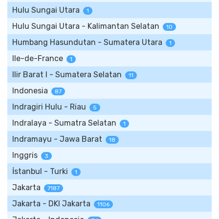
Hulu Sungai Utara
1
Hulu Sungai Utara - Kalimantan Selatan
10
Humbang Hasundutan - Sumatera Utara
1
Ile-de-France
1
Ilir Barat I - Sumatera Selatan
11
Indonesia
87
Indragiri Hulu - Riau
5
Indralaya - Sumatra Selatan
1
Indramayu - Jawa Barat
18
Inggris
3
İstanbul - Turki
1
Jakarta
7187
Jakarta - DKI Jakarta
1106