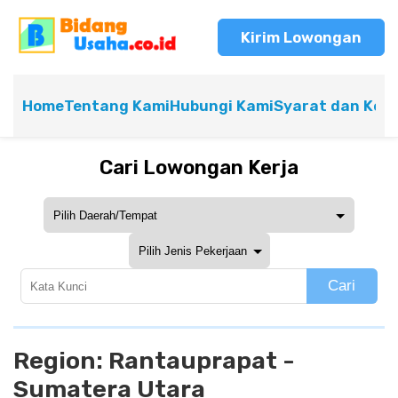
Kirim Lowongan
Home
Tentang Kami
Hubungi Kami
Syarat dan Ket
Cari Lowongan Kerja
Cari
Region:
Rantauprapat -
Sumatera Utara