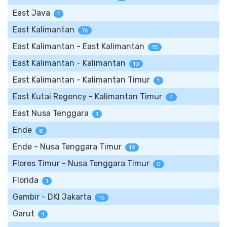
East Java
1
East Kalimantan
76
East Kalimantan - East Kalimantan
15
East Kalimantan - Kalimantan
10
East Kalimantan - Kalimantan Timur
1
East Kutai Regency - Kalimantan Timur
4
East Nusa Tenggara
1
Ende
8
Ende - Nusa Tenggara Timur
19
Flores Timur - Nusa Tenggara Timur
5
Florida
1
Gambir - DKI Jakarta
15
Garut
1