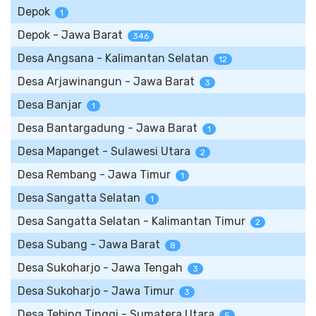
Depok
1
Depok - Jawa Barat
346
Desa Angsana - Kalimantan Selatan
12
Desa Arjawinangun - Jawa Barat
3
Desa Banjar
1
Desa Bantargadung - Jawa Barat
1
Desa Mapanget - Sulawesi Utara
2
Desa Rembang - Jawa Timur
1
Desa Sangatta Selatan
1
Desa Sangatta Selatan - Kalimantan Timur
2
Desa Subang - Jawa Barat
8
Desa Sukoharjo - Jawa Tengah
3
Desa Sukoharjo - Jawa Timur
3
Desa Tebing Tinggi - Sumatera Utara
5