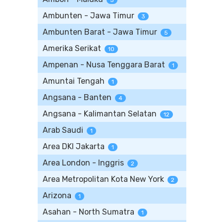
5
Ambunten - Jawa Timur
3
Ambunten Barat - Jawa Timur
5
Amerika Serikat
10
Ampenan - Nusa Tenggara Barat
1
Amuntai Tengah
1
Angsana - Banten
4
Angsana - Kalimantan Selatan
12
Arab Saudi
1
Area DKI Jakarta
1
Area London - Inggris
2
Area Metropolitan Kota New York
2
Arizona
1
Asahan - North Sumatra
1