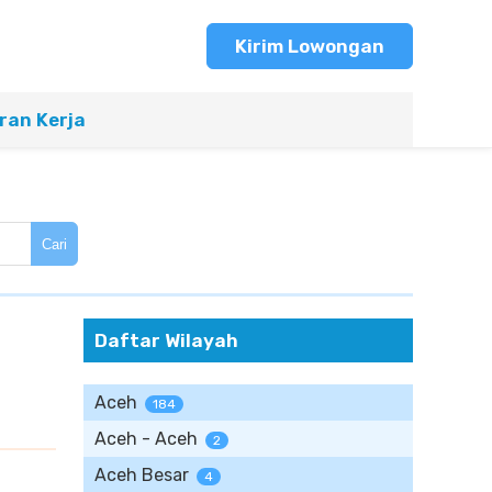
Kirim Lowongan
an Kerja
Cari
Daftar Wilayah
Aceh
184
Aceh - Aceh
2
Aceh Besar
4