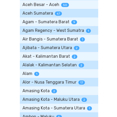
Aceh Besar - Aceh
50
Aceh Sumatera
67
Agam - Sumatera Barat
9
Agam Regency - West Sumatra
1
Air Bangis - Sumatera Barat
1
Ajibata - Sumatera Utara
2
Akat - Kalimantan Barat
2
Alalak - Kalimantan Selatan
2
Alam
1
Alor - Nusa Tenggara Timur
17
Amasing Kota
2
Amasing Kota - Maluku Utara
2
Amasing Kota - Sumatera Utara
1
Ambon - Maluku