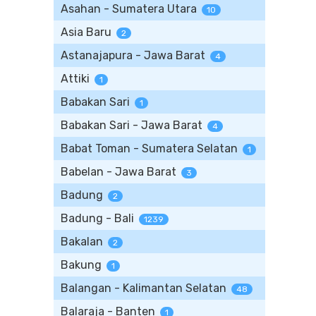
Asahan - Sumatera Utara
10
Asia Baru
2
Astanajapura - Jawa Barat
4
Attiki
1
Babakan Sari
1
Babakan Sari - Jawa Barat
4
Babat Toman - Sumatera Selatan
1
Babelan - Jawa Barat
3
Badung
2
Badung - Bali
1239
Bakalan
2
Bakung
1
Balangan - Kalimantan Selatan
48
Balaraja - Banten
1