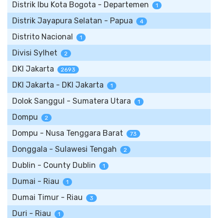
Distrik Ibu Kota Bogota - Departemen
1
Distrik Jayapura Selatan - Papua
4
Distrito Nacional
1
Divisi Sylhet
2
DKI Jakarta
2693
DKI Jakarta - DKI Jakarta
1
Dolok Sanggul - Sumatera Utara
1
Dompu
2
Dompu - Nusa Tenggara Barat
73
Donggala - Sulawesi Tengah
2
Dublin - County Dublin
1
Dumai - Riau
1
Dumai Timur - Riau
3
Duri - Riau
1