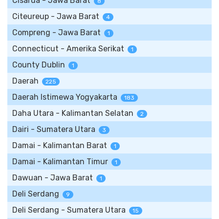
Cisarua - Jawa Barat
8
Citeureup - Jawa Barat
4
Compreng - Jawa Barat
1
Connecticut - Amerika Serikat
1
County Dublin
1
Daerah
225
Daerah Istimewa Yogyakarta
183
Daha Utara - Kalimantan Selatan
2
Dairi - Sumatera Utara
3
Damai - Kalimantan Barat
1
Damai - Kalimantan Timur
1
Dawuan - Jawa Barat
1
Deli Serdang
9
Deli Serdang - Sumatera Utara
15