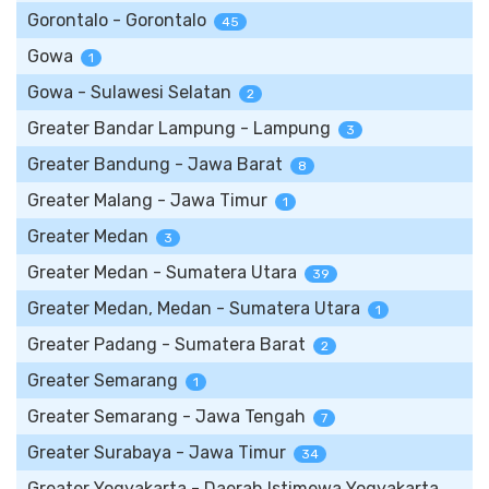
Gorontalo - Gorontalo
45
Gowa
1
Gowa - Sulawesi Selatan
2
Greater Bandar Lampung - Lampung
3
Greater Bandung - Jawa Barat
8
Greater Malang - Jawa Timur
1
Greater Medan
3
Greater Medan - Sumatera Utara
39
Greater Medan, Medan - Sumatera Utara
1
Greater Padang - Sumatera Barat
2
Greater Semarang
1
Greater Semarang - Jawa Tengah
7
Greater Surabaya - Jawa Timur
34
Greater Yogyakarta - Daerah Istimewa Yogyakarta