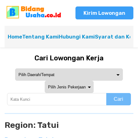
Kirim Lowongan
Home
Tentang Kami
Hubungi Kami
Syarat dan Ket
Cari Lowongan Kerja
Cari
Region:
Tatui