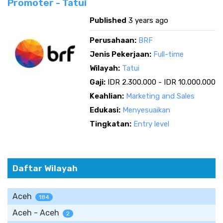
Promoter - Tatui
Published
3 years ago
Perusahaan:
BRF
Jenis Pekerjaan:
Full-time
Wilayah:
Tatui
Gaji:
IDR 2.300.000 - IDR 10.000.000
Keahlian:
Marketing and Sales
Edukasi:
Menyesuaikan
Tingkatan:
Entry level
Daftar Wilayah
Aceh
184
Aceh - Aceh
2