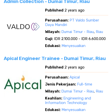
Admin Collection - Dumai Timur, Riau
Published
2 years ago
Perusahaan:
PT Valdo Sumber
Daya Mandiri
Wilayah:
Dumai Timur - Riau
,
Riau
Gaji:
IDR 2.100.000 - IDR 6.600.000
Edukasi:
Menyesuaikan
Apical Engineer Trainee - Dumai Timur, Riau
Published
2 years ago
Perusahaan:
Apical
Jenis Pekerjaan:
Full-time
Wilayah:
Dumai Timur - Riau
,
Riau
Keahlian:
Engineering and
Information Technology
Edukasi:
Menyesuaikan