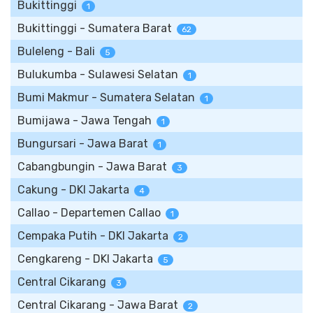
Bukittinggi
1
Bukittinggi - Sumatera Barat
62
Buleleng - Bali
5
Bulukumba - Sulawesi Selatan
1
Bumi Makmur - Sumatera Selatan
1
Bumijawa - Jawa Tengah
1
Bungursari - Jawa Barat
1
Cabangbungin - Jawa Barat
3
Cakung - DKI Jakarta
4
Callao - Departemen Callao
1
Cempaka Putih - DKI Jakarta
2
Cengkareng - DKI Jakarta
5
Central Cikarang
3
Central Cikarang - Jawa Barat
2