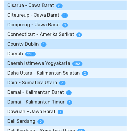
Cisarua - Jawa Barat
8
Citeureup - Jawa Barat
4
Compreng - Jawa Barat
1
Connecticut - Amerika Serikat
1
County Dublin
1
Daerah
225
Daerah Istimewa Yogyakarta
183
Daha Utara - Kalimantan Selatan
2
Dairi - Sumatera Utara
3
Damai - Kalimantan Barat
1
Damai - Kalimantan Timur
1
Dawuan - Jawa Barat
1
Deli Serdang
9
Deli Serdang - Sumatera Utara