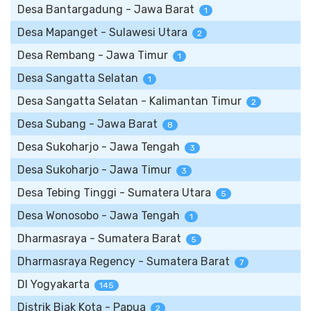
Desa Bantargadung - Jawa Barat
1
Desa Mapanget - Sulawesi Utara
2
Desa Rembang - Jawa Timur
1
Desa Sangatta Selatan
1
Desa Sangatta Selatan - Kalimantan Timur
2
Desa Subang - Jawa Barat
8
Desa Sukoharjo - Jawa Tengah
3
Desa Sukoharjo - Jawa Timur
3
Desa Tebing Tinggi - Sumatera Utara
5
Desa Wonosobo - Jawa Tengah
1
Dharmasraya - Sumatera Barat
5
Dharmasraya Regency - Sumatera Barat
7
DI Yogyakarta
145
Distrik Biak Kota - Papua
2