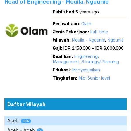
Head of Engineering - Mouila, Ngounié
Published
3 years ago
Perusahaan:
Olam
Jenis Pekerjaan:
Full-time
Wilayah:
Mouila - Ngounié
,
Ngounié
Gaji:
IDR 2.150.000 - IDR 8.000.000
Keahlian:
Engineering
,
Management
,
Strategy/Planning
Edukasi:
Menyesuaikan
Tingkatan:
Mid-Senior level
Daftar Wilayah
Aceh
184
Aceh - Aceh
2