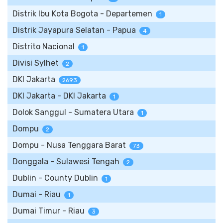
Distrik Ibu Kota Bogota - Departemen
1
Distrik Jayapura Selatan - Papua
4
Distrito Nacional
1
Divisi Sylhet
2
DKI Jakarta
2693
DKI Jakarta - DKI Jakarta
1
Dolok Sanggul - Sumatera Utara
1
Dompu
2
Dompu - Nusa Tenggara Barat
73
Donggala - Sulawesi Tengah
2
Dublin - County Dublin
1
Dumai - Riau
1
Dumai Timur - Riau
3