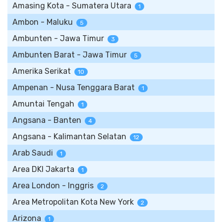
Amasing Kota - Sumatera Utara
1
Ambon - Maluku
5
Ambunten - Jawa Timur
3
Ambunten Barat - Jawa Timur
5
Amerika Serikat
10
Ampenan - Nusa Tenggara Barat
1
Amuntai Tengah
1
Angsana - Banten
4
Angsana - Kalimantan Selatan
12
Arab Saudi
1
Area DKI Jakarta
1
Area London - Inggris
2
Area Metropolitan Kota New York
2
Arizona
1