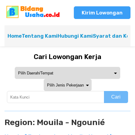
Kirim Lowongan
Home
Tentang Kami
Hubungi Kami
Syarat dan Ket
Cari Lowongan Kerja
Cari
Region:
Mouila - Ngounié