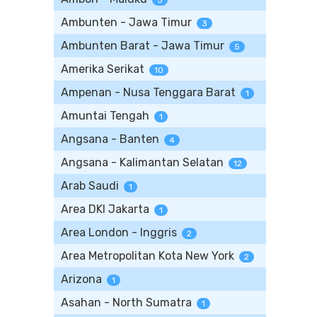
5
Ambunten - Jawa Timur
3
Ambunten Barat - Jawa Timur
5
Amerika Serikat
10
Ampenan - Nusa Tenggara Barat
1
Amuntai Tengah
1
Angsana - Banten
4
Angsana - Kalimantan Selatan
12
Arab Saudi
1
Area DKI Jakarta
1
Area London - Inggris
2
Area Metropolitan Kota New York
2
Arizona
1
Asahan - North Sumatra
1