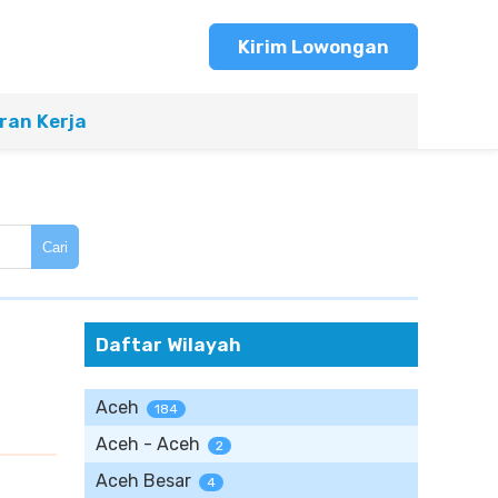
Kirim Lowongan
an Kerja
Cari
Daftar Wilayah
Aceh
184
Aceh - Aceh
2
Aceh Besar
4