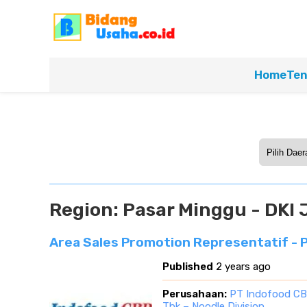
Home
Ten
Region:
Pasar Minggu - DKI 
Area Sales Promotion Representatif - P
Published
2 years ago
Perusahaan:
PT Indofood CB
Tbk – Noodle Division