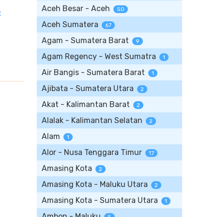
Aceh Besar - Aceh
50
t
Aceh Sumatera
67
Agam - Sumatera Barat
9
Agam Regency - West Sumatra
1
Air Bangis - Sumatera Barat
1
Ajibata - Sumatera Utara
2
Akat - Kalimantan Barat
2
Alalak - Kalimantan Selatan
2
Alam
1
Alor - Nusa Tenggara Timur
17
Amasing Kota
2
Amasing Kota - Maluku Utara
2
Amasing Kota - Sumatera Utara
1
Ambon - Maluku