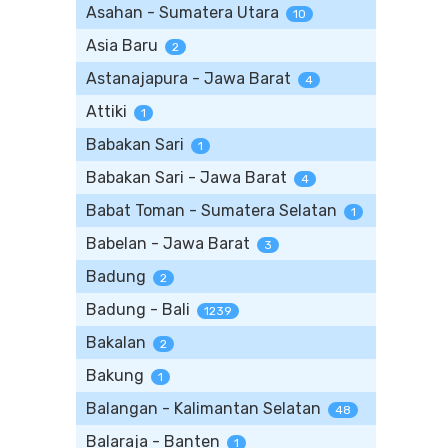
Asahan - Sumatera Utara
10
Asia Baru
2
Astanajapura - Jawa Barat
4
Attiki
1
Babakan Sari
1
Babakan Sari - Jawa Barat
4
Babat Toman - Sumatera Selatan
1
Babelan - Jawa Barat
3
Badung
2
Badung - Bali
1239
Bakalan
2
Bakung
1
Balangan - Kalimantan Selatan
48
Balaraja - Banten
1