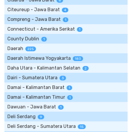
8
Citeureup - Jawa Barat
4
Compreng - Jawa Barat
1
Connecticut - Amerika Serikat
1
County Dublin
1
Daerah
225
Daerah Istimewa Yogyakarta
183
Daha Utara - Kalimantan Selatan
2
Dairi - Sumatera Utara
3
Damai - Kalimantan Barat
1
Damai - Kalimantan Timur
1
Dawuan - Jawa Barat
1
Deli Serdang
9
Deli Serdang - Sumatera Utara
15