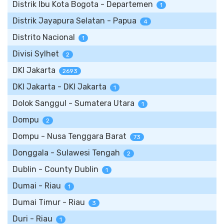
Distrik Ibu Kota Bogota - Departemen
1
Distrik Jayapura Selatan - Papua
4
Distrito Nacional
1
Divisi Sylhet
2
DKI Jakarta
2693
DKI Jakarta - DKI Jakarta
1
Dolok Sanggul - Sumatera Utara
1
Dompu
2
Dompu - Nusa Tenggara Barat
73
Donggala - Sulawesi Tengah
2
Dublin - County Dublin
1
Dumai - Riau
1
Dumai Timur - Riau
3
Duri - Riau
1