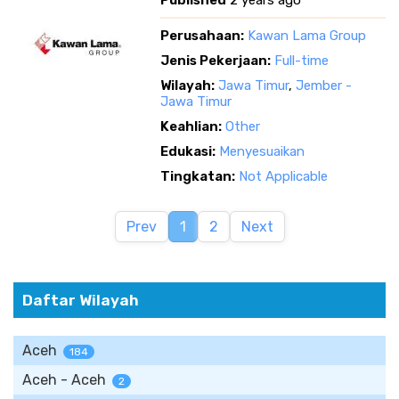
Published
2 years ago
Perusahaan:
Kawan Lama Group
Jenis Pekerjaan:
Full-time
Wilayah:
Jawa Timur
,
Jember -
Jawa Timur
Keahlian:
Other
Edukasi:
Menyesuaikan
Tingkatan:
Not Applicable
Prev
1
2
Next
Daftar Wilayah
Aceh
184
Aceh - Aceh
2