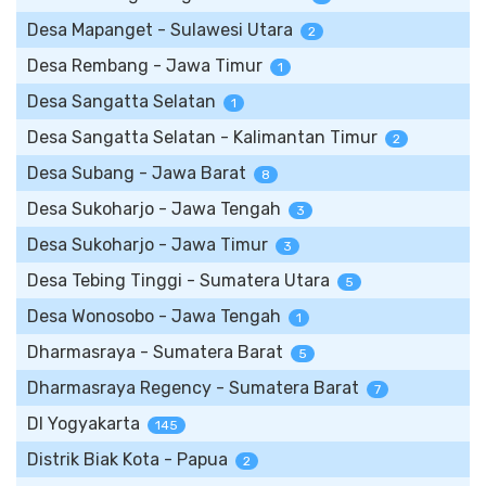
Desa Mapanget - Sulawesi Utara
2
Desa Rembang - Jawa Timur
1
Desa Sangatta Selatan
1
Desa Sangatta Selatan - Kalimantan Timur
2
Desa Subang - Jawa Barat
8
Desa Sukoharjo - Jawa Tengah
3
Desa Sukoharjo - Jawa Timur
3
Desa Tebing Tinggi - Sumatera Utara
5
Desa Wonosobo - Jawa Tengah
1
Dharmasraya - Sumatera Barat
5
Dharmasraya Regency - Sumatera Barat
7
DI Yogyakarta
145
Distrik Biak Kota - Papua
2