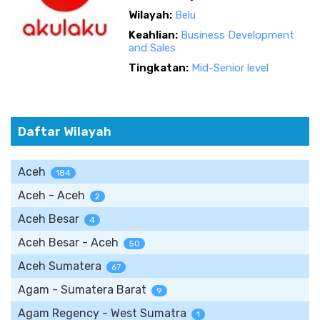
Wilayah:
Belu
Keahlian:
Business Development
and Sales
Tingkatan:
Mid-Senior level
Daftar Wilayah
Aceh
184
Aceh - Aceh
2
Aceh Besar
4
Aceh Besar - Aceh
50
Aceh Sumatera
67
Agam - Sumatera Barat
9
Agam Regency - West Sumatra
1