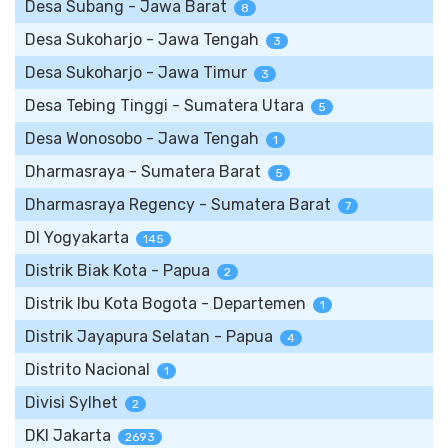
Desa Subang - Jawa Barat
8
Desa Sukoharjo - Jawa Tengah
3
Desa Sukoharjo - Jawa Timur
3
Desa Tebing Tinggi - Sumatera Utara
5
Desa Wonosobo - Jawa Tengah
1
Dharmasraya - Sumatera Barat
5
Dharmasraya Regency - Sumatera Barat
7
DI Yogyakarta
145
Distrik Biak Kota - Papua
2
Distrik Ibu Kota Bogota - Departemen
1
Distrik Jayapura Selatan - Papua
4
Distrito Nacional
1
Divisi Sylhet
2
DKI Jakarta
2693