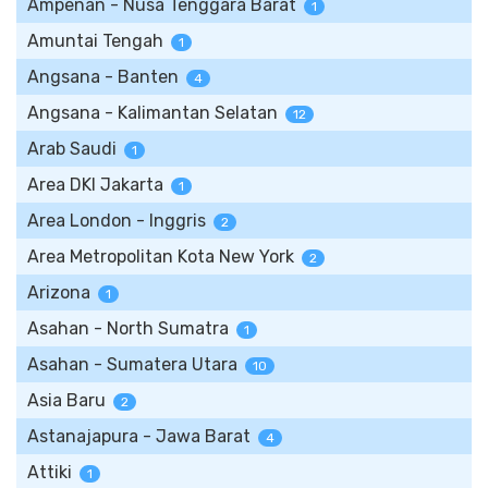
Ampenan - Nusa Tenggara Barat
1
Amuntai Tengah
1
Angsana - Banten
4
Angsana - Kalimantan Selatan
12
Arab Saudi
1
Area DKI Jakarta
1
Area London - Inggris
2
Area Metropolitan Kota New York
2
Arizona
1
Asahan - North Sumatra
1
Asahan - Sumatera Utara
10
Asia Baru
2
Astanajapura - Jawa Barat
4
Attiki
1