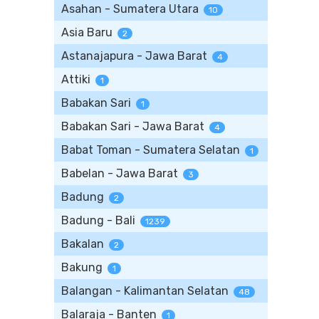
Asahan - Sumatera Utara
10
Asia Baru
2
Astanajapura - Jawa Barat
4
Attiki
1
Babakan Sari
1
Babakan Sari - Jawa Barat
4
Babat Toman - Sumatera Selatan
1
Babelan - Jawa Barat
3
Badung
2
Badung - Bali
1239
Bakalan
2
Bakung
1
Balangan - Kalimantan Selatan
48
Balaraja - Banten
1