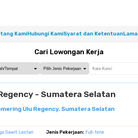
tang Kami
Hubungi Kami
Syarat dan Ketentuan
Lamar
Cari Lowongan Kerja
Regency - Sumatera Selatan
omering Ulu Regency, Sumatera Selatan
a Sawit Lestari
Jenis Pekerjaan:
Full-time