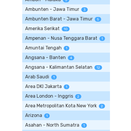
5
Ambunten - Jawa Timur
3
Ambunten Barat - Jawa Timur
5
Amerika Serikat
10
Ampenan - Nusa Tenggara Barat
1
Amuntai Tengah
1
Angsana - Banten
4
Angsana - Kalimantan Selatan
12
Arab Saudi
1
Area DKI Jakarta
1
Area London - Inggris
2
Area Metropolitan Kota New York
2
Arizona
1
Asahan - North Sumatra
1