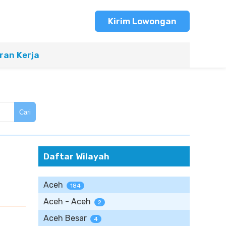
Kirim Lowongan
an Kerja
Cari
Daftar Wilayah
Aceh
184
Aceh - Aceh
2
Aceh Besar
4