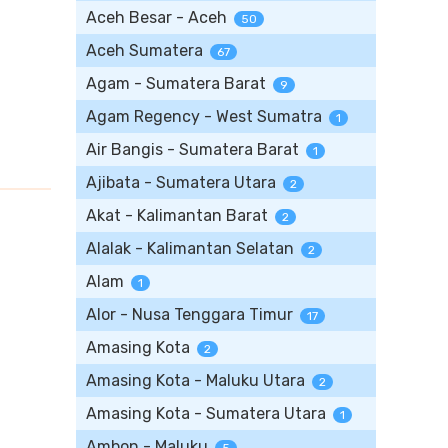
Aceh Besar - Aceh
50
Aceh Sumatera
67
Agam - Sumatera Barat
9
Agam Regency - West Sumatra
1
Air Bangis - Sumatera Barat
1
Ajibata - Sumatera Utara
2
Akat - Kalimantan Barat
2
Alalak - Kalimantan Selatan
2
Alam
1
Alor - Nusa Tenggara Timur
17
Amasing Kota
2
Amasing Kota - Maluku Utara
2
Amasing Kota - Sumatera Utara
1
Ambon - Maluku