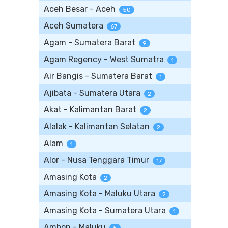
Aceh Besar - Aceh
50
Aceh Sumatera
67
Agam - Sumatera Barat
9
Agam Regency - West Sumatra
1
Air Bangis - Sumatera Barat
1
Ajibata - Sumatera Utara
2
Akat - Kalimantan Barat
2
Alalak - Kalimantan Selatan
2
Alam
1
Alor - Nusa Tenggara Timur
17
Amasing Kota
2
Amasing Kota - Maluku Utara
2
Amasing Kota - Sumatera Utara
1
Ambon - Maluku