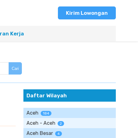
Kirim Lowongan
an Kerja
Cari
Daftar Wilayah
Aceh
184
Aceh - Aceh
2
Aceh Besar
4