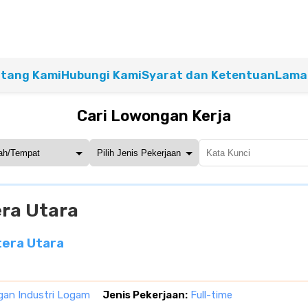
tang Kami
Hubungi Kami
Syarat dan Ketentuan
Lamar
Cari Lowongan Kerja
era Utara
tera Utara
an Industri Logam
Jenis Pekerjaan:
Full-time