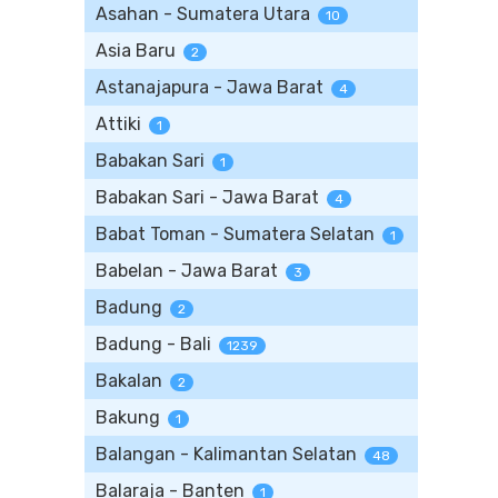
Asahan - Sumatera Utara
10
Asia Baru
2
Astanajapura - Jawa Barat
4
Attiki
1
Babakan Sari
1
Babakan Sari - Jawa Barat
4
Babat Toman - Sumatera Selatan
1
Babelan - Jawa Barat
3
Badung
2
Badung - Bali
1239
Bakalan
2
Bakung
1
Balangan - Kalimantan Selatan
48
Balaraja - Banten
1