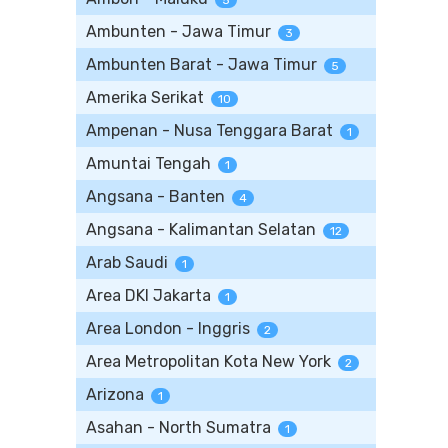
5
Ambunten - Jawa Timur
3
Ambunten Barat - Jawa Timur
5
Amerika Serikat
10
Ampenan - Nusa Tenggara Barat
1
Amuntai Tengah
1
Angsana - Banten
4
Angsana - Kalimantan Selatan
12
Arab Saudi
1
Area DKI Jakarta
1
Area London - Inggris
2
Area Metropolitan Kota New York
2
Arizona
1
Asahan - North Sumatra
1