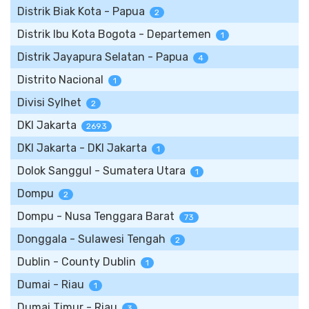
Distrik Biak Kota - Papua
2
Distrik Ibu Kota Bogota - Departemen
1
Distrik Jayapura Selatan - Papua
4
Distrito Nacional
1
Divisi Sylhet
2
DKI Jakarta
2693
DKI Jakarta - DKI Jakarta
1
Dolok Sanggul - Sumatera Utara
1
Dompu
2
Dompu - Nusa Tenggara Barat
73
Donggala - Sulawesi Tengah
2
Dublin - County Dublin
1
Dumai - Riau
1
Dumai Timur - Riau
3