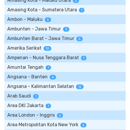
Amasing Kota - Maluku Utara
2
Amasing Kota - Sumatera Utara
1
Ambon - Maluku
5
Ambunten - Jawa Timur
3
Ambunten Barat - Jawa Timur
5
Amerika Serikat
10
Ampenan - Nusa Tenggara Barat
1
Amuntai Tengah
1
Angsana - Banten
4
Angsana - Kalimantan Selatan
12
Arab Saudi
1
Area DKI Jakarta
1
Area London - Inggris
2
Area Metropolitan Kota New York
2