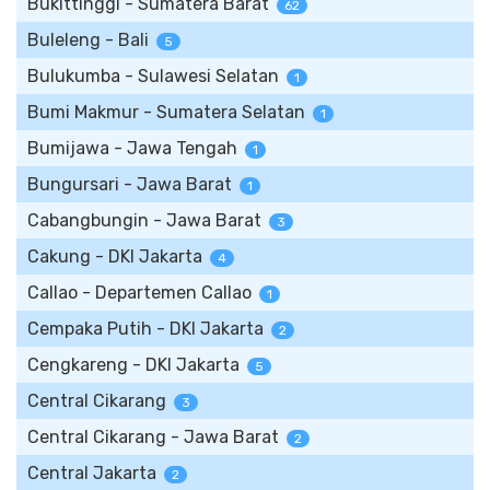
Bukittinggi - Sumatera Barat
62
Buleleng - Bali
5
Bulukumba - Sulawesi Selatan
1
Bumi Makmur - Sumatera Selatan
1
Bumijawa - Jawa Tengah
1
Bungursari - Jawa Barat
1
Cabangbungin - Jawa Barat
3
Cakung - DKI Jakarta
4
Callao - Departemen Callao
1
Cempaka Putih - DKI Jakarta
2
Cengkareng - DKI Jakarta
5
Central Cikarang
3
Central Cikarang - Jawa Barat
2
Central Jakarta
2