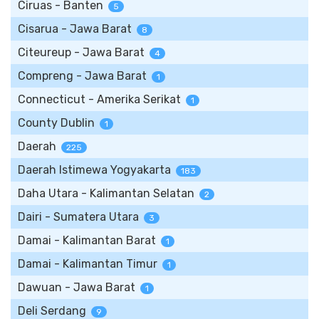
Ciruas - Banten
5
Cisarua - Jawa Barat
8
Citeureup - Jawa Barat
4
Compreng - Jawa Barat
1
Connecticut - Amerika Serikat
1
County Dublin
1
Daerah
225
Daerah Istimewa Yogyakarta
183
Daha Utara - Kalimantan Selatan
2
Dairi - Sumatera Utara
3
Damai - Kalimantan Barat
1
Damai - Kalimantan Timur
1
Dawuan - Jawa Barat
1
Deli Serdang
9