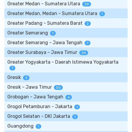
Greater Medan - Sumatera Utara
39
Greater Medan, Medan - Sumatera Utara
1
Greater Padang - Sumatera Barat
2
Greater Semarang
1
Greater Semarang - Jawa Tengah
7
Greater Surabaya - Jawa Timur
34
Greater Yogyakarta - Daerah Istimewa Yogyakarta
7
Gresik
3
Gresik - Jawa Timur
50
Grobogan - Jawa Tengah
4
Grogol Petamburan - Jakarta
1
Grogol Selatan - DKI Jakarta
1
Guangdong
1