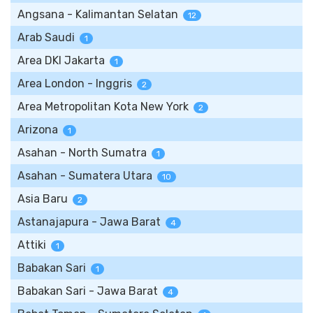
Angsana - Kalimantan Selatan
12
Arab Saudi
1
Area DKI Jakarta
1
Area London - Inggris
2
Area Metropolitan Kota New York
2
Arizona
1
Asahan - North Sumatra
1
Asahan - Sumatera Utara
10
Asia Baru
2
Astanajapura - Jawa Barat
4
Attiki
1
Babakan Sari
1
Babakan Sari - Jawa Barat
4