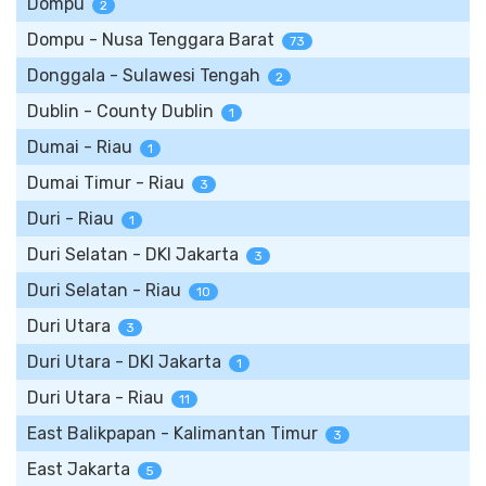
Dompu
2
Dompu - Nusa Tenggara Barat
73
Donggala - Sulawesi Tengah
2
Dublin - County Dublin
1
Dumai - Riau
1
Dumai Timur - Riau
3
Duri - Riau
1
Duri Selatan - DKI Jakarta
3
Duri Selatan - Riau
10
Duri Utara
3
Duri Utara - DKI Jakarta
1
Duri Utara - Riau
11
East Balikpapan - Kalimantan Timur
3
East Jakarta
5