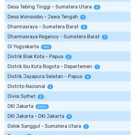
Desa Tebing Tinggi - Sumatera Utara
5
Desa Wonosobo - Jawa Tengah
1
Dharmasraya - Sumatera Barat
5
Dharmasraya Regency - Sumatera Barat
7
DI Yogyakarta
145
Distrik Biak Kota - Papua
2
Distrik Ibu Kota Bogota - Departemen
1
Distrik Jayapura Selatan - Papua
4
Distrito Nacional
1
Divisi Sylhet
2
DKI Jakarta
2693
DKI Jakarta - DKI Jakarta
1
Dolok Sanggul - Sumatera Utara
1