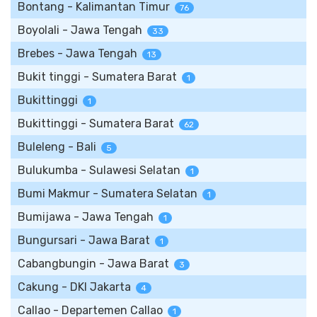
Bontang - Kalimantan Timur
76
Boyolali - Jawa Tengah
33
Brebes - Jawa Tengah
13
Bukit tinggi - Sumatera Barat
1
Bukittinggi
1
Bukittinggi - Sumatera Barat
62
Buleleng - Bali
5
Bulukumba - Sulawesi Selatan
1
Bumi Makmur - Sumatera Selatan
1
Bumijawa - Jawa Tengah
1
Bungursari - Jawa Barat
1
Cabangbungin - Jawa Barat
3
Cakung - DKI Jakarta
4
Callao - Departemen Callao
1