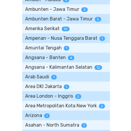
5
Ambunten - Jawa Timur
3
Ambunten Barat - Jawa Timur
5
Amerika Serikat
10
Ampenan - Nusa Tenggara Barat
1
Amuntai Tengah
1
Angsana - Banten
4
Angsana - Kalimantan Selatan
12
Arab Saudi
1
Area DKI Jakarta
1
Area London - Inggris
2
Area Metropolitan Kota New York
2
Arizona
1
Asahan - North Sumatra
1