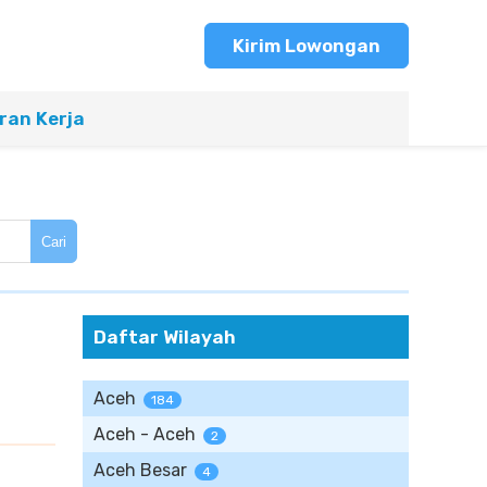
Kirim Lowongan
an Kerja
Cari
Daftar Wilayah
Aceh
184
Aceh - Aceh
2
Aceh Besar
4