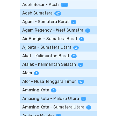
Aceh Besar - Aceh
50
Aceh Sumatera
67
Agam - Sumatera Barat
9
Agam Regency - West Sumatra
1
Air Bangis - Sumatera Barat
1
Ajibata - Sumatera Utara
2
Akat - Kalimantan Barat
2
Alalak - Kalimantan Selatan
2
Alam
1
Alor - Nusa Tenggara Timur
17
Amasing Kota
2
Amasing Kota - Maluku Utara
2
Amasing Kota - Sumatera Utara
1
Ambon - Maluku