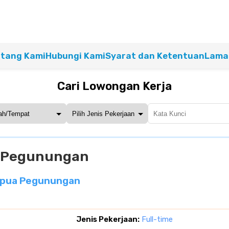
tang Kami
Hubungi Kami
Syarat dan Ketentuan
Lamar
Cari Lowongan Kerja
a Pegunungan
Papua Pegunungan
Jenis Pekerjaan:
Full-time