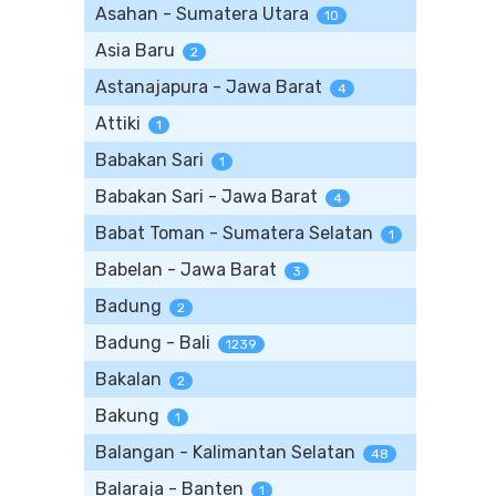
Asahan - Sumatera Utara
10
Asia Baru
2
Astanajapura - Jawa Barat
4
Attiki
1
Babakan Sari
1
Babakan Sari - Jawa Barat
4
Babat Toman - Sumatera Selatan
1
Babelan - Jawa Barat
3
Badung
2
Badung - Bali
1239
Bakalan
2
Bakung
1
Balangan - Kalimantan Selatan
48
Balaraja - Banten
1