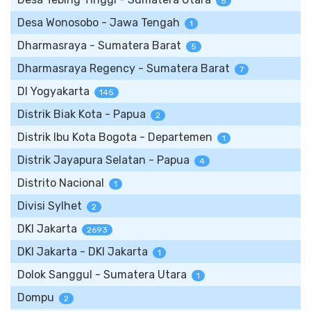
5
Desa Wonosobo - Jawa Tengah
1
Dharmasraya - Sumatera Barat
5
Dharmasraya Regency - Sumatera Barat
7
DI Yogyakarta
145
Distrik Biak Kota - Papua
2
Distrik Ibu Kota Bogota - Departemen
1
Distrik Jayapura Selatan - Papua
4
Distrito Nacional
1
Divisi Sylhet
2
DKI Jakarta
2693
DKI Jakarta - DKI Jakarta
1
Dolok Sanggul - Sumatera Utara
1
Dompu
2