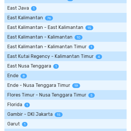
East Java
1
East Kalimantan
76
East Kalimantan - East Kalimantan
15
East Kalimantan - Kalimantan
10
East Kalimantan - Kalimantan Timur
1
East Kutai Regency - Kalimantan Timur
4
East Nusa Tenggara
1
Ende
8
Ende - Nusa Tenggara Timur
19
Flores Timur - Nusa Tenggara Timur
5
Florida
1
Gambir - DKI Jakarta
15
Garut
1