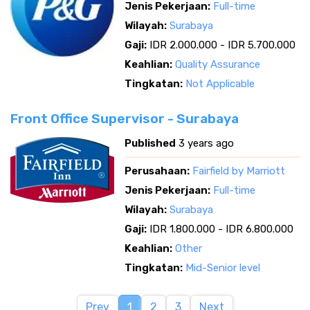
Jenis Pekerjaan:
Full-time
Wilayah:
Surabaya
Gaji:
IDR 2.000.000 - IDR 5.700.000
Keahlian:
Quality Assurance
Tingkatan:
Not Applicable
Front Office Supervisor - Surabaya
Published
3 years ago
Perusahaan:
Fairfield by Marriott
Jenis Pekerjaan:
Full-time
Wilayah:
Surabaya
Gaji:
IDR 1.800.000 - IDR 6.800.000
Keahlian:
Other
Tingkatan:
Mid-Senior level
Prev
1
2
3
Next