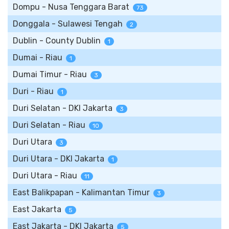
Dompu - Nusa Tenggara Barat
73
Donggala - Sulawesi Tengah
2
Dublin - County Dublin
1
Dumai - Riau
1
Dumai Timur - Riau
3
Duri - Riau
1
Duri Selatan - DKI Jakarta
3
Duri Selatan - Riau
10
Duri Utara
3
Duri Utara - DKI Jakarta
1
Duri Utara - Riau
11
East Balikpapan - Kalimantan Timur
3
East Jakarta
5
East Jakarta - DKI Jakarta
5